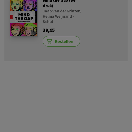
Mind the Gap (5e
druk)
Jaap van der Grinten
,
Helma Weijnand -
Schut
39,95
Bestellen