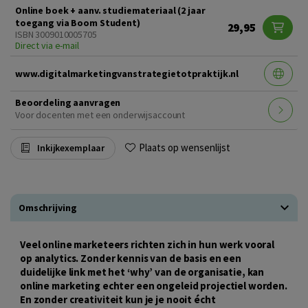
Online boek + aanv. studiemateriaal (2 jaar
toegang via Boom Student)
29,95
ISBN 3009010005705
Direct via e-mail
www.digitalmarketingvanstrategietotpraktijk.nl
Beoordeling aanvragen
Voor docenten met een onderwijsaccount
Plaats op wensenlijst
Inkijkexemplaar
Omschrijving
Veel online marketeers richten zich in hun werk vooral
op analytics. Zonder kennis van de basis en een
duidelijke link met het ‘why’ van de organisatie, kan
online marketing echter een ongeleid projectiel worden.
En zonder creativiteit kun je je nooit écht