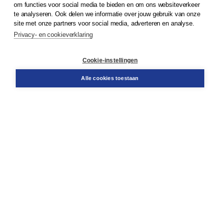
om functies voor social media te bieden en om ons websiteverkeer
te analyseren. Ook delen we informatie over jouw gebruik van onze
Klantenservice
site met onze partners voor social media, adverteren en analyse.
Service & informatie
Privacy- en cookieverklaring
Contact
Retourneren
Docentenservice
Cookie-instellingen
Snel bestellen
Teamviewer
Alle cookies toestaan
Boom voor jou
Voor de boekhandel
Voor de pers
Publiceren bij Boom
Werken bij Boom & Vacatures
Over Boom
Wat ons drijft
Onze historie
Onze auteurs
Onze organisatie
Duurzaam ondernemen