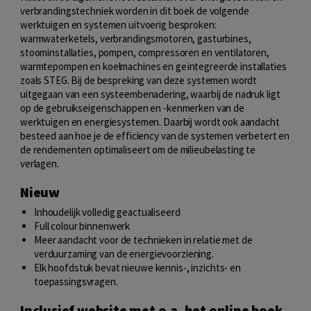
verbrandingstechniek worden in dit boek de volgende
werktuigen en systemen uitvoerig besproken:
warmwaterketels, verbrandingsmotoren, gasturbines,
stoominstallaties, pompen, compressoren en ventilatoren,
warmtepompen en koelmachines en geïntegreerde installaties
zoals STEG. Bij de bespreking van deze systemen wordt
uitgegaan van een systeembenadering, waarbij de nadruk ligt
op de gebruikseigenschappen en -kenmerken van de
werktuigen en energiesystemen. Daarbij wordt ook aandacht
besteed aan hoe je de efficiency van de systemen verbetert en
de rendementen optimaliseert om de milieubelasting te
verlagen.
Nieuw
Inhoudelijk volledig geactualiseerd
Full colour binnenwerk
Meer aandacht voor de technieken in relatie met de
verduurzaming van de energievoorziening.
Elk hoofdstuk bevat nieuwe kennis-, inzichts- en
toepassingsvragen.
Inclusief website met o.a. het online boek