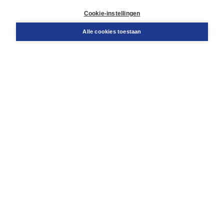
Retourneren
Docentenservice
Cookie-instellingen
Snel bestellen
Teamviewer
Alle cookies toestaan
Boom voor jou
Voor de boekhandel
Voor de pers
Publiceren bij Boom
Werken bij Boom & Vacatures
Over Boom
Wat ons drijft
Onze historie
Onze auteurs
Onze organisatie
Duurzaam ondernemen
Gratis verzending in NL vanaf € 20,-.
Veilig winkelen met Thuiswinkelwaarborg