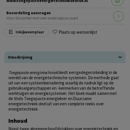
www.toegepasteenergietechniek6edruk.nl
Beoordeling aanvragen
Voor docenten met een onderwijsaccount
Plaats op wensenlijst
Inkijkexemplaar
Omschrijving
Toegepaste energietechniek
biedt een gedegen inleiding in de
wereld van de energietechnische systemen. De methode gaat
uit van een systeembenadering waarbij de nadruk ligt op de
gebruikseigenschappen en -kenmerken van de betreffende
werktuigen en energiesystemen. Het boek maakt samen met
de titels Toegepaste energieleer en Duurzame
energietechniek deel uit van een complete reeks over
energietechniek.
Inhoud
Naast twee algemene hoofdstukken over energietechniek en