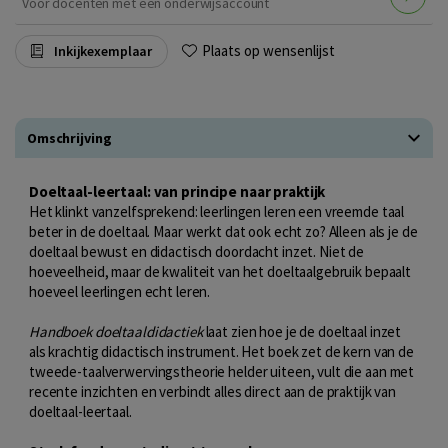
Voor docenten met een onderwijsaccount
Plaats op wensenlijst
Inkijkexemplaar
Omschrijving
Doeltaal-leertaal: van principe naar praktijk
Het klinkt vanzelfsprekend: leerlingen leren een vreemde taal
beter in de doeltaal. Maar werkt dat ook echt zo? Alleen als je de
doeltaal bewust en didactisch doordacht inzet. Niet de
hoeveelheid, maar de kwaliteit van het doeltaalgebruik bepaalt
hoeveel leerlingen echt leren.
Handboek doeltaaldidactiek
laat zien hoe je de doeltaal inzet
als krachtig didactisch instrument. Het boek zet de kern van de
tweede-taalverwervingstheorie helder uiteen, vult die aan met
recente inzichten en verbindt alles direct aan de praktijk van
doeltaal-leertaal.