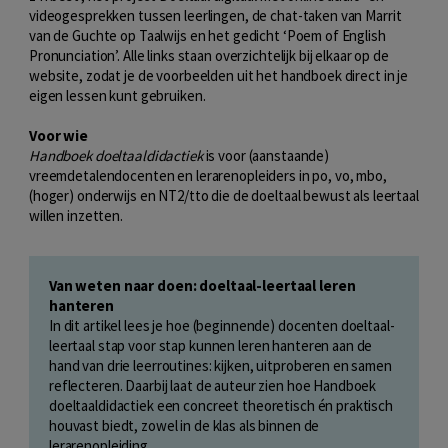
videogesprekken tussen leerlingen, de chat-taken van Marrit
van de Guchte op Taalwijs en het gedicht ‘Poem of English
Pronunciation’. Alle links staan overzichtelijk bij elkaar op de
website, zodat je de voorbeelden uit het handboek direct in je
eigen lessen kunt gebruiken.
Voor wie
Handboek doeltaaldidactiek
is voor (aanstaande)
vreemdetalendocenten en lerarenopleiders in po, vo, mbo,
(hoger) onderwijs en NT2/tto die de doeltaal bewust als leertaal
willen inzetten.
Van weten naar doen: doeltaal-leertaal leren
hanteren
In dit artikel lees je hoe (beginnende) docenten doeltaal-
leertaal stap voor stap kunnen leren hanteren aan de
hand van drie leerroutines: kijken, uitproberen en samen
reflecteren. Daarbij laat de auteur zien hoe Handboek
doeltaaldidactiek een concreet theoretisch én praktisch
houvast biedt, zowel in de klas als binnen de
lerarenopleiding.