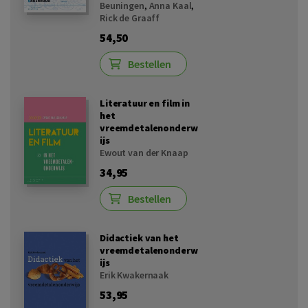
Beuningen
,
Anna Kaal
,
Rick de Graaff
54,50
Bestellen
Literatuur en film in
het
vreemdetalenonderw
ijs
Ewout van der Knaap
34,95
Bestellen
Didactiek van het
vreemdetalenonderw
ijs
Erik Kwakernaak
53,95