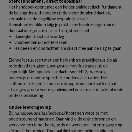
Sterk fundament, direct toepasbaar
Het handboek opent met een helder taaldidactisch fundament:
de belangrijkste theorieën uit de vreemdetalendidactiek,
vertaald naar de dagelijkse lespraktijk. In vier
themahoofdstukken krijg je praktische handreikingen om de
doeltaal doelgericht in te zetten, steeds met:
duidelijke didactische uitleg
voorbeelden uit echte lessen
lesideeën en opdrachten om direct mee aan de slag te gaan
Elk hoofdstuk start met een herkenbare praktijkcasus die als
rode draad terugkomt, aangevuld met illustraties uit de
lespraktijk. Met speciale aandacht voor NT2, tweetalig
onderwijs en andere specifieke onderwijssituaties. Het
slothoofdstuk geeft concrete stappen om doeltaal-leertaal
stapsgewijs in te voeren, individueel en in team- of schoolbrede
professionalisering.
Online leeromgeving
Bij
Handboek doeltaaldidactiek
hoort een website met
ondersteunend materiaal. Daar vind je de online bronnen en
werkvormen uit het boek, zoals de werkvorm ‘Interlanguage op
z’n best’, het project Doeltaal digitaal met online audio- en