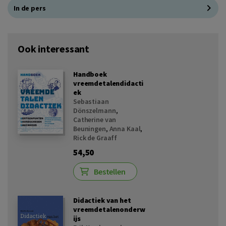
In de pers
Ook interessant
Handboek
vreemdetalendidacti
ek
Sebastiaan
Dönszelmann
,
Catherine van
Beuningen
,
Anna Kaal
,
Rick de Graaff
54,50
Bestellen
Didactiek van het
vreemdetalenonderw
ijs