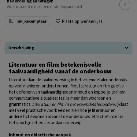
Beoordeling aanvragen
Voor docenten met een onderwijsaccount
Plaats op wensenlijst
Inkijkexemplaar
Omschrijving
Literatuur en film: betekenisvolle
taalvaardigheid vanaf de onderbouw
Literatuur kan de taalverwerving in het vreemdetalenonderwijs
op veel manieren ondersteunen. Met literatuur en film geef je
het oefenen van taalvaardigheden inhoud en koppel je taal aan
communicatieve situaties: taal is meer dan woorden en
grammatica.
Literatuur en film in het vreemdetalenonderwijs
laat
met veel praktische voorbeelden zien hoe je literatuur en
andere fictievormen al vanaf de onderbouw effectief inzet in
het voortgezet en secundair onderwijs.
Inhoud en didactische aanpak