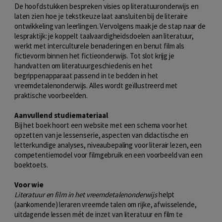
De hoofdstukken bespreken visies op literatuuronderwijs en
laten zien hoe je tekstkeuze laat aansluiten bij de literaire
ontwikkeling van leerlingen. Vervolgens maak je de stap naar de
lespraktijk: je koppelt taalvaardigheidsdoelen aan literatuur,
werkt met interculturele benaderingen en benut film als
fictievorm binnen het fictieonderwijs. Tot slot krijg je
handvatten om literatuurgeschiedenis en het
begrippenapparaat passend in te bedden in het
vreemdetalenonderwijs. Alles wordt geïllustreerd met
praktische voorbeelden.
Aanvullend studiemateriaal
Bij het boek hoort een website met een schema voor het
opzetten van je lessenserie, aspecten van didactische en
letterkundige analyses, niveaubepaling voor literair lezen, een
competentiemodel voor filmgebruik en een voorbeeld van een
boektoets.
Voor wie
Literatuur en film in het vreemdetalenonderwijs
helpt
(aankomende) leraren vreemde talen om rijke, afwisselende,
uitdagende lessen mét de inzet van literatuur en film te