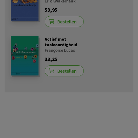
Erik Kwakernaak
53,95
Bestellen
Actief met
taalvaardigheid
Françoise Lucas
33,25
Bestellen