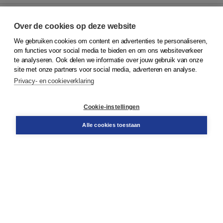
Over de cookies op deze website
We gebruiken cookies om content en advertenties te personaliseren,
© 2026
Koninklijke Boom uitgevers
om functies voor social media te bieden en om ons websiteverkeer
te analyseren. Ook delen we informatie over jouw gebruik van onze
Klantenservice
site met onze partners voor social media, adverteren en analyse.
Service & informatie
Privacy- en cookieverklaring
Contact
Retourneren
Docentenservice
Cookie-instellingen
Snel bestellen
Teamviewer
Alle cookies toestaan
Boom voor jou
Voor de boekhandel
Voor de pers
Publiceren bij Boom
Werken bij Boom & Vacatures
Over Boom
Wat ons drijft