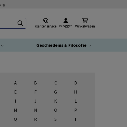
org
Inloggen
Klantenservice
Winkelwagen
Geschiedenis & Filosofie
A
B
C
D
E
F
G
H
I
J
K
L
M
N
O
P
Q
R
S
T