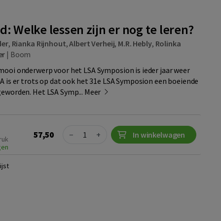
d: Welke lessen zijn er nog te leren?
der
,
Rianka Rijnhout
,
Albert Verheij
,
M.R. Hebly
,
Rolinka
er
|
Boom
mooi onderwerp voor het LSA Symposion is ieder jaar weer
SA is er trots op dat ook het 31e LSA Symposion een boeiende
geworden. Het LSA Symp...
Meer
Quantity
57,50
−
+
In winkelwagen
ruk
gen
jst