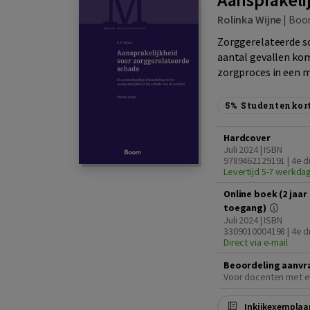
Rolinka Wijne
|
Boo
Zorggerelateerde sc
aantal gevallen kom
zorgproces in een m
5%
Studentenkor
Hardcover
Juli 2024 | ISBN
9789462129191 | 4e d
Levertijd 5-7 werkda
Online boek (2 jaar
toegang)
Juli 2024 | ISBN
3309010004198 | 4e d
Direct via e-mail
Beoordeling aanvr
Voor docenten met e
Inkijkexemplaa