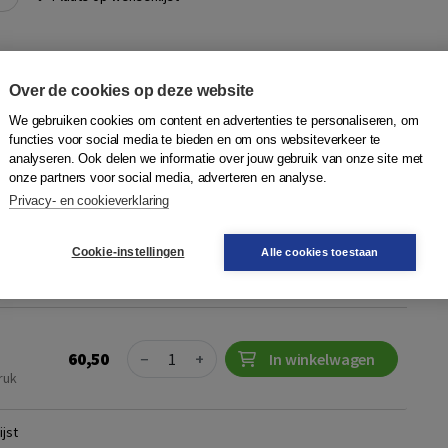
teit, klachten en geschillen zorg
Over de cookies op deze website
m
We gebruiken cookies om content en advertenties te personaliseren, om
erking en samenvoeging van de juridische analyses die
functies voor social media te bieden en om ons websiteverkeer te
 de evaluatie van de Wet kwaliteit, klachten en geschillen
analyseren. Ook delen we informatie over jouw gebruik van onze site met
onze partners voor social media, adverteren en analyse.
ur maakte deel uit van het...
Meer
Privacy- en cookieverklaring
Cookie-instellingen
Alle cookies toestaan
Quantity
75,50
−
+
In winkelwagen
ruk
gen
Quantity
60,50
−
+
In winkelwagen
ruk
jst