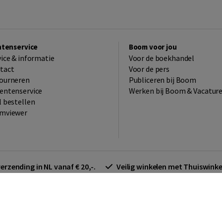
ntenservice
Boom voor jou
vice & informatie
Voor de boekhandel
tact
Voor de pers
ourneren
Publiceren bij Boom
entenservice
Werken bij Boom & Vacatur
l bestellen
mviewer
verzending in NL vanaf € 20,-.
Veilig winkelen met Thuiswin
arden zakelijk
Cookieverklaring
Disclaimer
Privacy policy