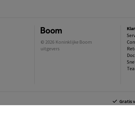
Kla
Ser
© 2026
Koninklijke Boom
Con
uitgevers
Ret
Doc
Sne
Tea
Gratis 
Algemene voorwaarden
Algemene voorwa