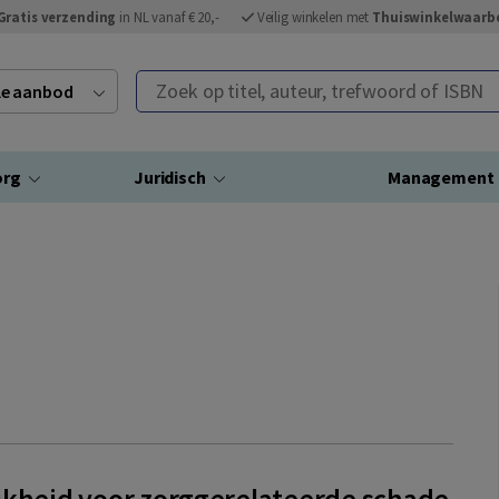
Gratis verzending
in NL vanaf € 20,-
Veilig winkelen met
Thuiswinkelwaarb
Zoek op titel, auteur, trefwoord of ISBN
ele aanbod
org
Juridisch
Management
jkheid voor zorggerelateerde schade