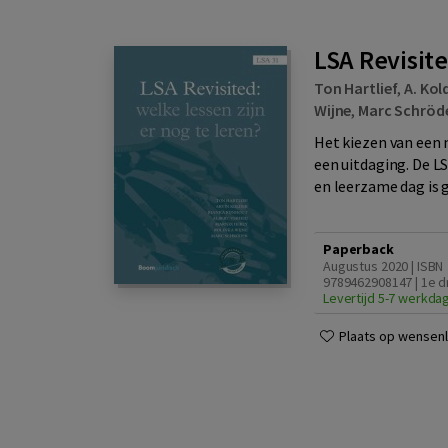
LSA Revisite
Ton Hartlief
,
A. Kol
Wijne
,
Marc Schröd
Het kiezen van een 
een uitdaging. De L
en leerzame dag is 
Paperback
Augustus 2020 | ISBN
9789462908147 | 1e d
Levertijd 5-7 werkda
Plaats op wensenli