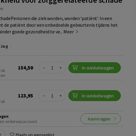
m
hadePersonen die ziek worden, worden ‘patiënt’. In een
t de patiënt door een onbedoelde gebeurtenis tijdens het
inder goede gezondheid te ve...
Meer
ting
Quantity
154,50
−
+
In winkelwagen
ruk
gen
Quantity
123,95
−
+
In winkelwagen
ruk
agen
Aanvragen
en onderwijsaccount
r
Plaats op wensenlijst