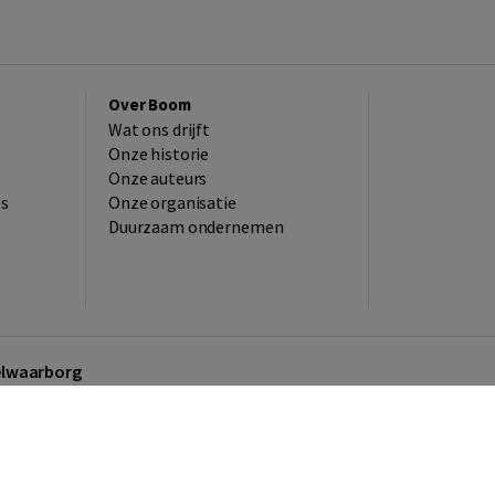
Over Boom
Wat ons drijft
Onze historie
Onze auteurs
es
Onze organisatie
Duurzaam ondernemen
kelwaarborg