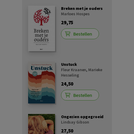
Breken met je ouders
Marloes Hospes
29,75
Bestellen
Unstuck
Fleur Kraanen
,
Marieke
Hesseling
24,50
Bestellen
Ongezien opgegroeid
Lindsay Gibson
27,50