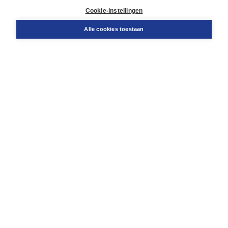
Docentenservice
Cookie-instellingen
Snel bestellen
Teamviewer
Alle cookies toestaan
Boom voor jou
Voor de boekhandel
Voor de pers
Publiceren bij Boom
Werken bij Boom & Vacatures
Over Boom
Wat ons drijft
Onze historie
Onze auteurs
Onze organisatie
Duurzaam ondernemen
Gratis verzending in NL vanaf € 20,-.
Veilig winkelen met Thuiswinkelwaarborg