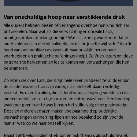
Van onschuldige hoop naar verstikkende druk
Alle ouders hebben ideeën of verlangens over hoe hun kind zich zal
ontwikkelen. Maar wat als die verwachtingen onrealistisch,
onuitgesproken of dwingend zijn? Wat als je het gevoel hebt dat je
moet voldoen aan een ideaalbeeld, en daarin jezelf kwijtraakt? Aan de
hand van persoonlijke casussen uit haar praktijk, herkenbare
voorbeelden en praktische oefeningen helpt De Vries lezers om deze
patronen te herkennen en los te komen van verwachtingen die hen
belemmeren.
Zo lezen we over Lars, die al zijn hele leven probeert te voldoen aan
de academische lat van zijn vader, maar zichzelf daarin volledig
verliest. En over Carolien, die als kind vooral afwijzing voelde van haar
moeder omdat ze te uitgesproken en enthousiast was. Een houding
waarvoor geen ruimte was binnen het stille, volgzame gezinsscript.
Deze en andere verhalen maken voelbaar hoe diep ouderlijke
verwachtingen kunnen ingrijpen en hoe bepalend ze zijn voor de
manier waarop we naar onszelf kijken.
Naast zelfbeeldproblematiek komen ook thema’s als schuldgevoel,