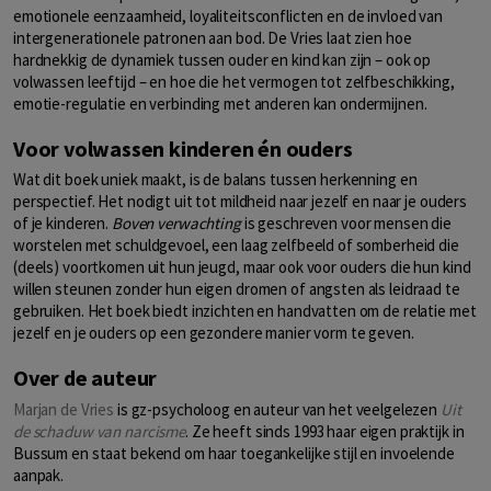
emotionele eenzaamheid, loyaliteitsconflicten en de invloed van
intergenerationele patronen aan bod. De Vries laat zien hoe
hardnekkig de dynamiek tussen ouder en kind kan zijn – ook op
volwassen leeftijd – en hoe die het vermogen tot zelfbeschikking,
emotie-regulatie en verbinding met anderen kan ondermijnen.
Voor volwassen kinderen én ouders
Wat dit boek uniek maakt, is de balans tussen herkenning en
perspectief. Het nodigt uit tot mildheid naar jezelf en naar je ouders
of je kinderen.
Boven verwachting
is geschreven voor mensen die
worstelen met schuldgevoel, een laag zelfbeeld of somberheid die
(deels) voortkomen uit hun jeugd, maar ook voor ouders die hun kind
willen steunen zonder hun eigen dromen of angsten als leidraad te
gebruiken. Het boek biedt inzichten en handvatten om de relatie met
jezelf en je ouders op een gezondere manier vorm te geven.
Over de auteur
Marjan de Vries
is gz-psycholoog en auteur van het veelgelezen
Uit
de schaduw van narcisme
. Ze heeft sinds 1993 haar eigen praktijk in
Bussum en staat bekend om haar toegankelijke stijl en invoelende
aanpak.