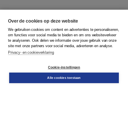
Over de cookies op deze website
We gebruiken cookies om content en advertenties te personaliseren,
© 2026
Koninklijke Boom uitgevers
om functies voor social media te bieden en om ons websiteverkeer
te analyseren. Ook delen we informatie over jouw gebruik van onze
Klantenservice
site met onze partners voor social media, adverteren en analyse.
Service & informatie
Privacy- en cookieverklaring
Contact
Retourneren
Docentenservice
Cookie-instellingen
Snel bestellen
Teamviewer
Alle cookies toestaan
Boom voor jou
Voor de boekhandel
Voor de pers
Publiceren bij Boom
Werken bij Boom & Vacatures
Over Boom