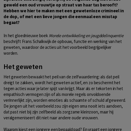
geweld een oud vrouwtje op straat van haar tas berooft?
Hebben we hier te maken met een gewetenloze crimineel in
de dop, of met een lieve jongen die eenmaal een misstap
begaat?
In het gloednieuwe boek
Morele ontwikkeling en jeugddelinquentie
beschrijft Frans Schalkwijk de opbouw, functie en werking van het
geweten, waardoor de acties uit het voorbeeld begrijpelijker
worden.
Het geweten
Het geweten bewaakt het peil van de zelfwaardering: als dat peil
dreigt te zakken, wordt het geweten actief, en zo beschermt het
tegen acties waar je later spijt van krijgt. Maar als er tekorten in het
empathisch vermogen zijn of als morele regels onvoldoende
verinnerlijkt zijn, worden emoties als schaamte of schuld afgeweerd.
De jongen uit het voorbeeld zou zijn eigen oma nooit iets aandoen,
dat past niet bij zijn zelfbeeld als zorgzame kleinzoon, maar hij
veralgemeniseert dit niet naar andere oude vrouwen.
Waarom kiest een jongere een bepaald pad? En vraagt een jongere