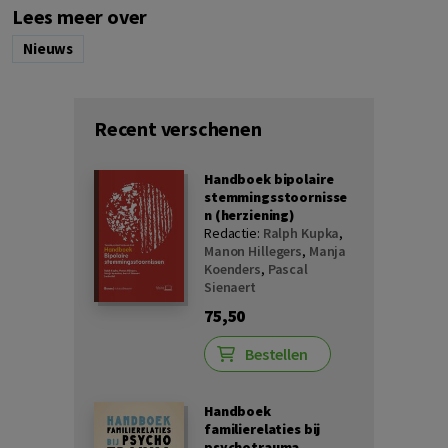
Lees meer over
Nieuws
Recent verschenen
Handboek bipolaire
stemmingsstoornisse
n (herziening)
Redactie:
Ralph Kupka
,
Manon Hillegers
,
Manja
Koenders
,
Pascal
Sienaert
75,50
Bestellen
Handboek
familierelaties bij
psychotrauma