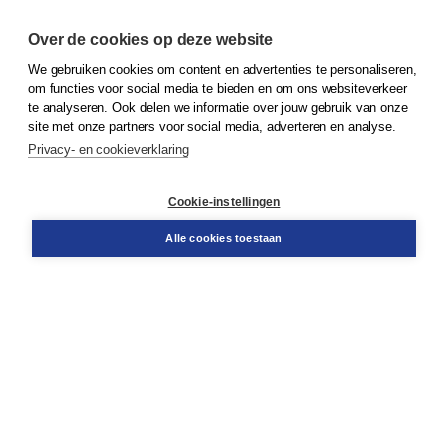
Over de cookies op deze website
We gebruiken cookies om content en advertenties te personaliseren,
© 2026
Koninklijke Boom uitgevers
om functies voor social media te bieden en om ons websiteverkeer
te analyseren. Ook delen we informatie over jouw gebruik van onze
Klantenservice
site met onze partners voor social media, adverteren en analyse.
Service & informatie
Privacy- en cookieverklaring
Contact
Retourneren
Docentenservice
Cookie-instellingen
Snel bestellen
Teamviewer
Alle cookies toestaan
Boom voor jou
Voor de boekhandel
Voor de pers
Publiceren bij Boom
Werken bij Boom & Vacatures
Over Boom
Wat ons drijft
Onze historie