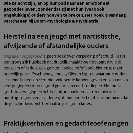
wie ze echt zijn, en op hun pad naar een emotioneel
gezonder leven, zonder dat zij met hun (vaak ook
ongelukkige) ouders hoeven te breken. Het boek is vandaag
verschenen bij Boom Psychologie & Psychiatrie.
Herstel na een jeugd met narcistische,
afwijzende of afstandelijke ouders
Ongezien opgegroeid
is geen boek over vergelding of schuld. Het is
een troostrijk hulpboek dat duidelijk maakt hoe het komt dat je je
eenzaam of in de steek gelaten voelde en/of voelt binnen je eigen
ouderlijk gezin. Psycholoog Lindsay Gibson legt uit waarom je ouders
je in emotioneel opzicht niet voldoende konden geven en waarom zo
veel pogingen tot een goed gesprek op niets uitliepen. Het boek
geeft bevestiging en richting bij het aanleren van een nieuwe
houding tegenover je vader en/of moeder én helpt te voorkomen dat
de geschiedenis zich herhaalt in je eigen relaties.
Praktijkverhalen en gedachteoefeningen