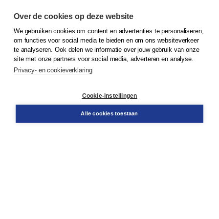
Over de cookies op deze website
We gebruiken cookies om content en advertenties te personaliseren,
© 2026
Koninklijke Boom uitgevers
om functies voor social media te bieden en om ons websiteverkeer
te analyseren. Ook delen we informatie over jouw gebruik van onze
Klantenservice
site met onze partners voor social media, adverteren en analyse.
Service & informatie
Privacy- en cookieverklaring
Contact
Retourneren
Docentenservice
Cookie-instellingen
Snel bestellen
Teamviewer
Alle cookies toestaan
Boom voor jou
Voor de boekhandel
Voor de pers
Publiceren bij Boom
Werken bij Boom & Vacatures
Over Boom
Wat ons drijft
Onze historie