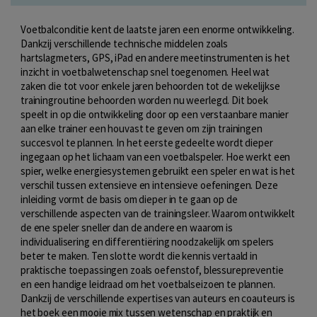
Voetbalconditie kent de laatste jaren een enorme ontwikkeling.
Dankzij verschillende technische middelen zoals
hartslagmeters, GPS, iPad en andere meetinstrumenten is het
inzicht in voetbalwetenschap snel toegenomen. Heel wat
zaken die tot voor enkele jaren behoorden tot de wekelijkse
trainingroutine behoorden worden nu weerlegd. Dit boek
speelt in op die ontwikkeling door op een verstaanbare manier
aan elke trainer een houvast te geven om zijn trainingen
succesvol te plannen. In het eerste gedeelte wordt dieper
ingegaan op het lichaam van een voetbalspeler. Hoe werkt een
spier, welke energiesystemen gebruikt een speler en wat is het
verschil tussen extensieve en intensieve oefeningen. Deze
inleiding vormt de basis om dieper in te gaan op de
verschillende aspecten van de trainingsleer. Waarom ontwikkelt
de ene speler sneller dan de andere en waarom is
individualisering en differentiëring noodzakelijk om spelers
beter te maken. Ten slotte wordt die kennis vertaald in
praktische toepassingen zoals oefenstof, blessurepreventie
en een handige leidraad om het voetbalseizoen te plannen.
Dankzij de verschillende expertises van auteurs en coauteurs is
het boek een mooie mix tussen wetenschap en praktijk en