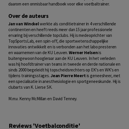
daarom een onmisbaar handboek voor elke voetbaltrainer.
Over de auteurs
Jan van Winckel
werkte als conditietrainer in 4 verschillende
continenten en heeft reeds meer dan 15 jaar professionele
ervaring bij verschillende topclubs. Hij is medeoprichter van
TopSportsLab, een spin-off, die sportwetenschappelijke
innovaties ontwikkelt en is verbonden aan het labo presteren
en waarnemen van de KU Leuven.
Werner Helsen
is
buitengewoon hoogleraar aan de KU Leuven. In het verleden
was hij hoofdtrainer van teams in tweede en derde nationale en
sinds 2000 begeleidt hij topscheidsrechters op EK's en WK's en
tijdens trainingsstages.
Jean Pierre Meert
is geneesheer, met
een specialisatie in anesthesiologie en sportgeneeskunde. Hij is
clubarts van K. Lierse SK.
M.m.v. Kenny McMillan en David Tenney.
Reviews 'Voetbalconditie'