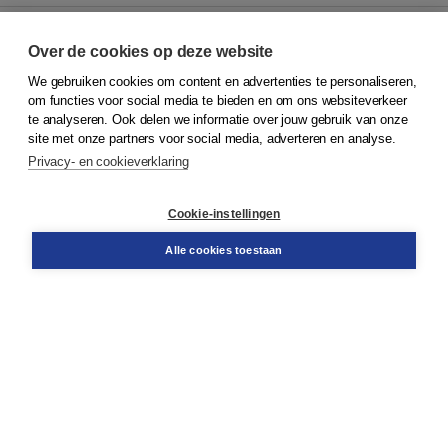
Over de cookies op deze website
We gebruiken cookies om content en advertenties te personaliseren,
© 2026
Koninklijke Boom uitgevers
om functies voor social media te bieden en om ons websiteverkeer
te analyseren. Ook delen we informatie over jouw gebruik van onze
Klantenservice
site met onze partners voor social media, adverteren en analyse.
Service & informatie
Privacy- en cookieverklaring
Contact
Retourneren
Docentenservice
Cookie-instellingen
Snel bestellen
Teamviewer
Alle cookies toestaan
Boom voor jou
Voor de boekhandel
Voor de pers
Publiceren bij Boom
Werken bij Boom & Vacatures
Over Boom
Wat ons drijft