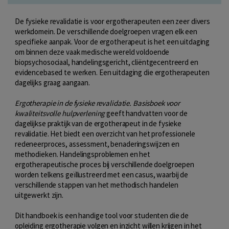
De fysieke revalidatie is voor ergotherapeuten een zeer divers
werkdomein. De verschillende doelgroepen vragen elk een
specifieke aanpak. Voor de ergotherapeut is het een uitdaging
om binnen deze vaak medische wereld voldoende
biopsychosociaal, handelingsgericht, cliëntgecentreerd en
evidencebased te werken. Een uitdaging die ergotherapeuten
dagelijks graag aangaan.
Ergotherapie in de fysieke revalidatie. Basisboek voor
kwaliteitsvolle hulpverlening
geeft handvatten voor de
dagelijkse praktijk van de ergotherapeut in de fysieke
revalidatie. Het biedt een overzicht van het professionele
redeneerproces, assessment, benaderingswijzen en
methodieken. Handelingsproblemen en het
ergotherapeutische proces bij verschillende doelgroepen
worden telkens geïllustreerd met een casus, waarbij de
verschillende stappen van het methodisch handelen
uitgewerkt zijn.
Dit handboek is een handige tool voor studenten die de
opleiding ergotherapie volgen en inzicht willen krijgen in het