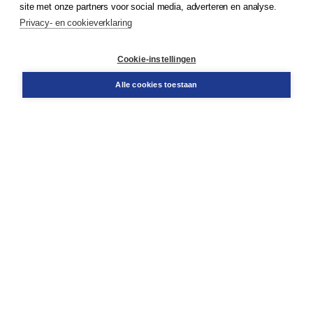
site met onze partners voor social media, adverteren en analyse.
Service & informatie
Privacy- en cookieverklaring
Contact
Retourneren
Docentenservice
Cookie-instellingen
Snel bestellen
Teamviewer
Alle cookies toestaan
Boom voor jou
Voor de boekhandel
Voor de pers
Publiceren bij Boom
Werken bij Boom & Vacatures
Over Boom
Wat ons drijft
Onze historie
Onze auteurs
Onze organisatie
Duurzaam ondernemen
Gratis verzending in NL vanaf € 20,-.