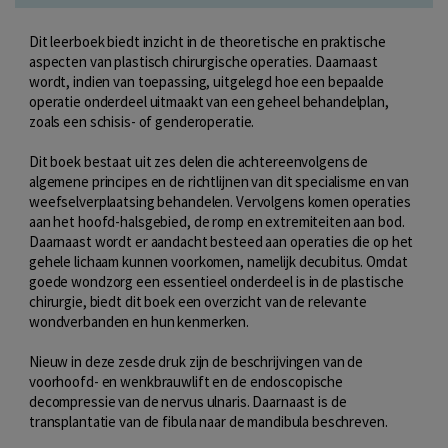
Dit leerboek biedt inzicht in de theoretische en praktische
aspecten van plastisch chirurgische operaties. Daarnaast
wordt, indien van toepassing, uitgelegd hoe een bepaalde
operatie onderdeel uitmaakt van een geheel behandelplan,
zoals een schisis- of genderoperatie.
Dit boek bestaat uit zes delen die achtereenvolgens de
algemene principes en de richtlijnen van dit specialisme en van
weefselverplaatsing behandelen. Vervolgens komen operaties
aan het hoofd-halsgebied, de romp en extremiteiten aan bod.
Daarnaast wordt er aandacht besteed aan operaties die op het
gehele lichaam kunnen voorkomen, namelijk decubitus. Omdat
goede wondzorg een essentieel onderdeel is in de plastische
chirurgie, biedt dit boek een overzicht van de relevante
wondverbanden en hun kenmerken.
Nieuw in deze zesde druk zijn de beschrijvingen van de
voorhoofd- en wenkbrauwlift en de endoscopische
decompressie van de nervus ulnaris. Daarnaast is de
transplantatie van de fibula naar de mandibula beschreven.