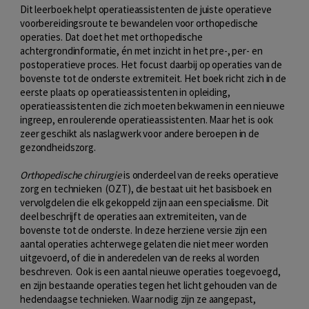
Dit leerboek helpt operatieassistenten de juiste operatieve
voorbereidingsroute te bewandelen voor orthopedische
operaties. Dat doet het met orthopedische
achtergrondinformatie, én met inzicht in het pre-, per- en
postoperatieve proces. Het focust daarbij op operaties van de
bovenste tot de onderste extremiteit. Het boek richt zich in de
eerste plaats op operatieassistenten in opleiding,
operatieassistenten die zich moeten bekwamen in een nieuwe
ingreep, en roulerende operatieassistenten. Maar het is ook
zeer geschikt als naslagwerk voor andere beroepen in de
gezondheidszorg.
Orthopedische chirurgie
is onderdeel van de reeks operatieve
zorg en technieken (OZT), die bestaat uit het basisboek en
vervolgdelen die elk gekoppeld zijn aan een specialisme. Dit
deel beschrijft de operaties aan extremiteiten, van de
bovenste tot de onderste. In deze herziene versie zijn een
aantal operaties achterwege gelaten die niet meer worden
uitgevoerd, of die in anderedelen van de reeks al worden
beschreven. Ook is een aantal nieuwe operaties toegevoegd,
en zijn bestaande operaties tegen het licht gehouden van de
hedendaagse technieken. Waar nodig zijn ze aangepast,