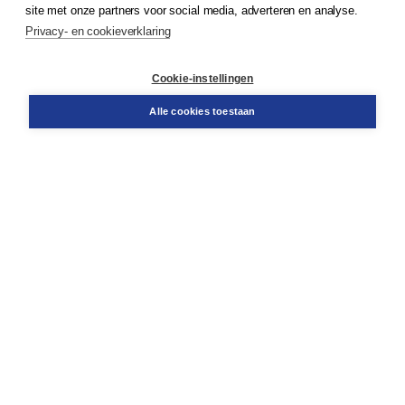
site met onze partners voor social media, adverteren en analyse.
Service & informatie
Privacy- en cookieverklaring
Contact
Retourneren
Docentenservice
Cookie-instellingen
Snel bestellen
Teamviewer
Alle cookies toestaan
Boom voor jou
Voor de boekhandel
Voor de pers
Publiceren bij Boom
Werken bij Boom & Vacatures
Over Boom
Wat ons drijft
Onze historie
Onze auteurs
Onze organisatie
Duurzaam ondernemen