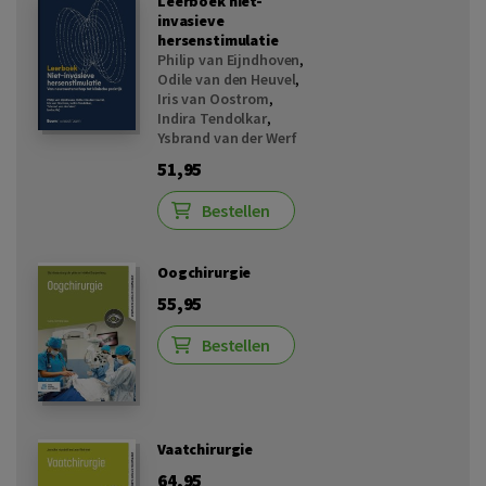
Leerboek niet-
invasieve
hersenstimulatie
Philip van Eijndhoven
,
Odile van den Heuvel
,
Iris van Oostrom
,
Indira Tendolkar
,
Ysbrand van der Werf
51,95
Bestellen
Oogchirurgie
55,95
Bestellen
Vaatchirurgie
64,95