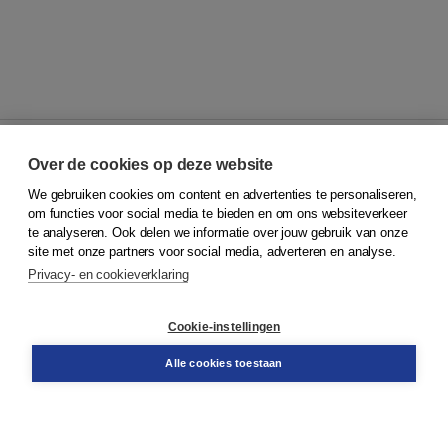
Over de cookies op deze website
We gebruiken cookies om content en advertenties te personaliseren,
© 2026
Koninklijke Boom uitgevers
om functies voor social media te bieden en om ons websiteverkeer
te analyseren. Ook delen we informatie over jouw gebruik van onze
Klantenservice
site met onze partners voor social media, adverteren en analyse.
Service & informatie
Privacy- en cookieverklaring
Contact
Retourneren
Docentenservice
Cookie-instellingen
Snel bestellen
Teamviewer
Alle cookies toestaan
Boom voor jou
Voor de boekhandel
Voor de pers