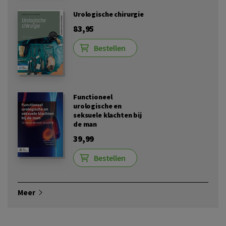
Urologische chirurgie
83,95
Bestellen
Functioneel
urologische en
seksuele klachten bij
de man
39,99
Bestellen
Meer