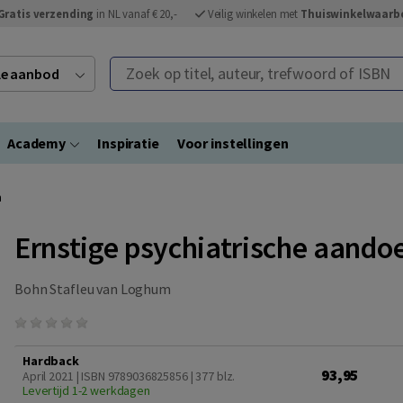
Gratis verzending
in NL vanaf € 20,-
Veilig winkelen met
Thuiswinkelwaarb
Zoek op titel, auteur, trefwoord of ISBN
ele aanbod
Academy
Inspiratie
Voor instellingen
n
Ernstige psychiatrische aando
Bohn Stafleu van Loghum
Hardback
93,95
April 2021 | ISBN 9789036825856
| 377 blz.
Levertijd 1-2 werkdagen