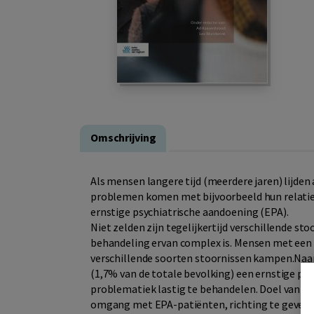
Omschrijving
Als mensen langere tijd (meerdere jaren) lijden
problemen komen met bijvoorbeeld hun relaties
ernstige psychiatrische aandoening (EPA).
Niet zelden zijn tegelijkertijd verschillende s
behandeling ervan complex is. Mensen met een
verschillende soorten stoornissen kampen.Naa
(1,7% van de totale bevolking) een ernstige psy
problematiek lastig te behandelen. Doel van di
omgang met EPA-patiënten, richting te geven v