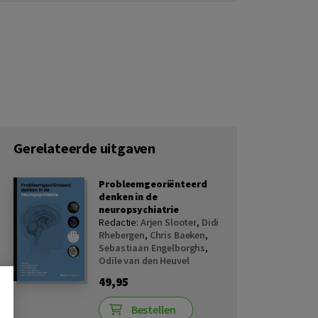
Gerelateerde uitgaven
Probleemgeoriënteerd
denken in de
neuropsychiatrie
Redactie:
Arjen Slooter
,
Didi
Rhebergen
,
Chris Baeken
,
Sebastiaan Engelborghs
,
Odile van den Heuvel
49,95
Bestellen