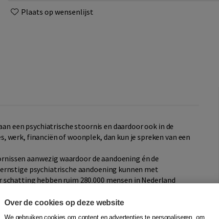
Plaats op wensenlijst
 aan een psychiatrische stoornis en daardoor ook in de
, werk, financiën of woonplek, dan kun je spreken van een
toornissen aanwezig waardoor de aandoening én de
 ernstige psychiatrische aandoening kunnen met
r schatting hebben ruim 280.000 mensen in Nederland
chische aandoening. Deze groep is door de aard van de
t boek is om handvatten aan behandelaren te geven in de
Over de cookies op deze website
oor de behandeling en te inspireren.
We gebruiken cookies om content en advertenties te personaliseren, om