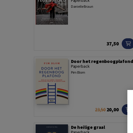
Paperback
Danielle Braun
37,50
Door het regenboogplafon
Paperback
Pim Blom
20,00
23,50
De heilige graal
Paperback