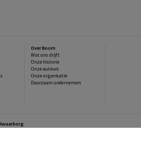
Over Boom
Wat ons drijft
Onze historie
Onze auteurs
es
Onze organisatie
Duurzaam ondernemen
kelwaarborg