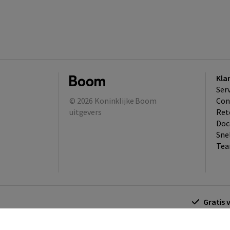
Kla
Ser
© 2026
Koninklijke Boom
Con
uitgevers
Ret
Doc
Sne
Tea
Gratis 