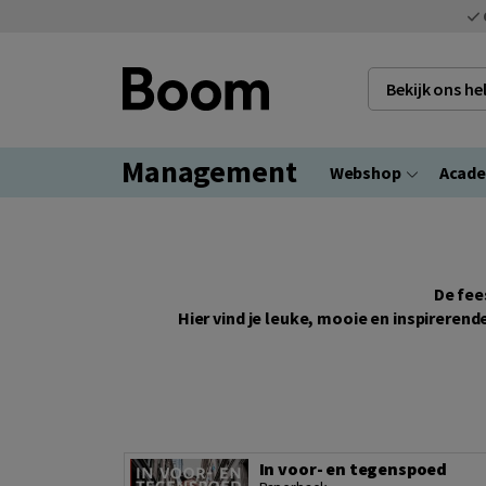
Bekijk ons h
Management
Webshop
Acad
De fee
Hier vind je leuke, mooie en inspirere
In voor- en tegenspoed