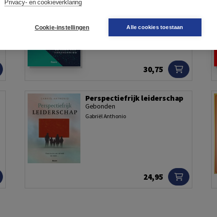
Privacy- en cookieverklaring
Daniël Wolfs
Cookie-instellingen
Alle cookies toestaan
30,75
Perspectiefrijk leiderschap
Gebonden
Gabriël Anthonio
24,95