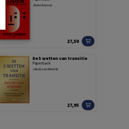
Jitske Kramer
27,50
De 5 wetten van transitie
Paperback
Jakob van Wielink
27,95