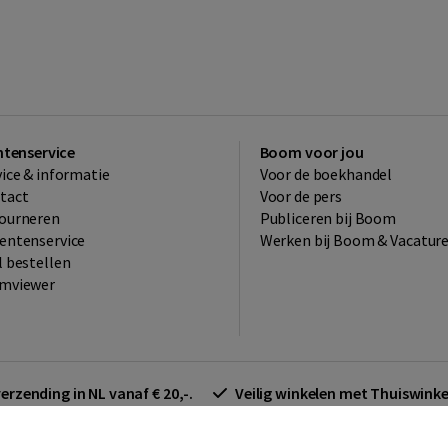
ntenservice
Boom voor jou
vice & informatie
Voor de boekhandel
tact
Voor de pers
ourneren
Publiceren bij Boom
entenservice
Werken bij Boom & Vacatur
l bestellen
mviewer
verzending in NL vanaf € 20,-.
Veilig winkelen met Thuiswin