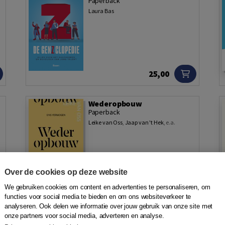
Paperback
Laura Bas
25,00
d
Wederopbouw
Paperback
Leike van Oss
,
Jaap van 't Hek
,
e.a.
Over de cookies op deze website
29,90
We gebruiken cookies om content en advertenties te personaliseren, om
functies voor social media te bieden en om ons websiteverkeer te
analyseren. Ook delen we informatie over jouw gebruik van onze site met
De veranderfilosoof
onze partners voor social media, adverteren en analyse.
Hardback