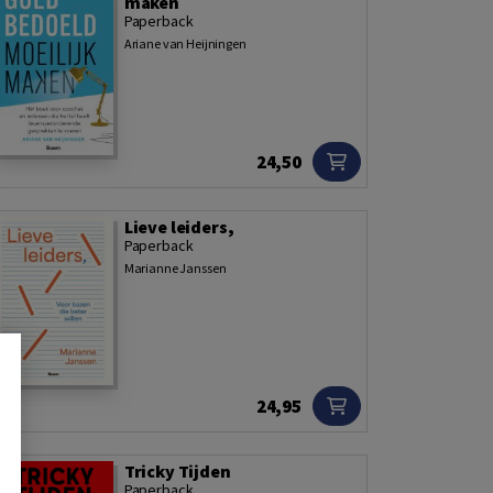
maken
Paperback
Ariane van Heijningen
24,50
Lieve leiders,
Paperback
Marianne Janssen
24,95
Tricky Tijden
Paperback