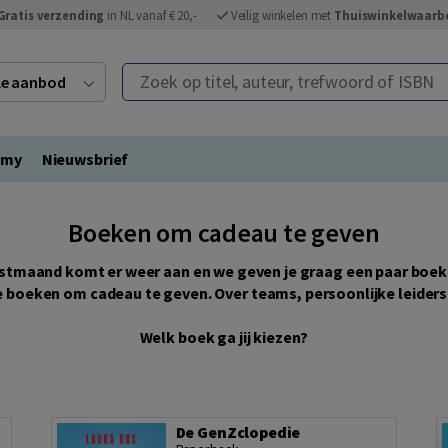
Gratis verzending
in NL vanaf € 20,-
Veilig winkelen met
Thuiswinkelwaarb
Zoek op titel, auteur, trefwoord of ISBN
ele aanbod
emy
Nieuwsbrief
Boeken om cadeau te geven
stmaand komt er weer aan en we geven je graag een paar boek
nde boeken om cadeau te geven. Over teams, persoonlijke leide
Welk boek ga jij kiezen?
De GenZclopedie