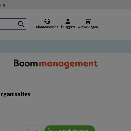
org
Inloggen
Klantenservice
Winkelwagen
rganisaties
Quantity
−
+
In winkelwagen