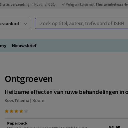
Gratis verzending
in NL vanaf € 20,-
Veilig winkelen met
Thuiswinkelwaarb
Zoek op titel, auteur, trefwoord of ISBN
ele aanbod
emy
Nieuwsbrief
Ontgroeven
Heilzame effecten van ruwe behandelingen in o
Kees Tillema
|
Boom
Paperback
34,95