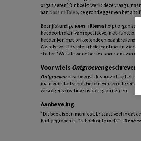
organiseren? Dit boekt werkt deze vraag uit aan 
aan
Nassim Taleb
, de grondlegger van het anti
Bedrijfskundige
Kees Tillema
helpt organisatie
het doorbreken van repetitieve, niet-functionel
het denken met prikkelende en baanbrekende id
Wat als we alle vaste arbeidscontracten vaar
stellen? Wat als we de beste concurrent van on
Voor wie is
Ontgroeven
geschreven?
Ontgroeven
mist bewust de voorzichtigheid van
maar een startschot. Geschreven voor lezers di
vervolgens creatieve risico’s gaan nemen.
Aanbeveling
“Dit boek is een manifest. Er staat veel in dat
hart gegrepen is. Dit boek ontgroeft.” –
René t