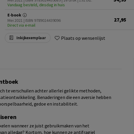
Mei 2021 | ISBN 9789024439089 | 1e druk
| 192 blz.
Vandaag besteld, dinsdag in huis
E-book
27,95
Mei 2021 | ISBN 9789024439096
Direct via e-mail
Plaats op wensenlijst
Inkijkexemplaar
entboek
 te verschuilen achter allerlei gelikte methoden,
tieontwikkeling. Benaderingen die een aversie hebben
orspelbaarheid, gedoe en instabiliteit.
niseren
kkelen wanneer ze juist gebruikmaken van het
 van alledag? Kortom, hoe kunnen ze antifragiel