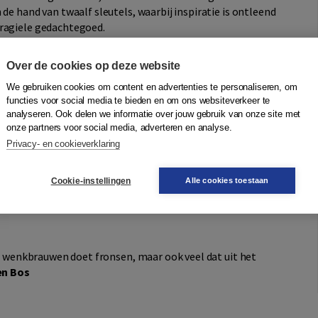
de hand van twaalf sleutels, waarbij inspiratie is ontleend
fragiele gedachtegoed.
s en leiders om te ontgroeven. Het gaat hierbij vooral om
Over de cookies op deze website
e manieren van denken en handelen. Hij zet de lezer aan
We gebruiken cookies om content en advertenties te personaliseren, om
eeën om organisaties te ontwikkelen en te veranderen.
functies voor social media te bieden en om ons websiteverkeer te
wel zeggen? En wat als we ophouden met meetbare doelen
analyseren. Ook delen we informatie over jouw gebruik van onze site met
szelf creëren?
onze partners voor social media, adverteren en analyse.
Privacy- en cookieverklaring
 een wetenschappelijke insteek. Het is geen sluitstuk,
Cookie-instellingen
Alle cookies toestaan
e hun verbeeldingskracht aan het werk willen zetten en
 de wenkbrauwen doet fronsen, maar ook veel dat uit het
en Bos