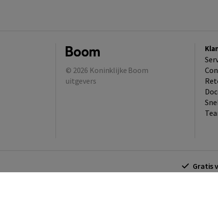
Kla
Ser
© 2026
Koninklijke Boom
Con
uitgevers
Ret
Doc
Sne
Tea
Gratis 
Algemene voorwaarden
Algemene voorwa