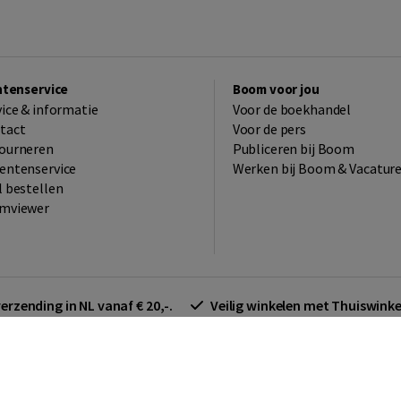
ntenservice
Boom voor jou
vice & informatie
Voor de boekhandel
tact
Voor de pers
ourneren
Publiceren bij Boom
entenservice
Werken bij Boom & Vacatur
l bestellen
mviewer
verzending in NL vanaf € 20,-.
Veilig winkelen met Thuiswin
arden zakelijk
Cookieverklaring
Disclaimer
Privacy policy