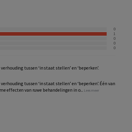
0
1
0
0
0
verhouding tussen ‘in staat stellen’ en ‘beperken’.
verhouding tussen ‘in staat stellen’ en ‘beperken’. Één van
me effecten van ruwe behandelingen in o...
Lees meer