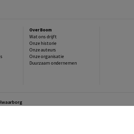
Over Boom
Wat ons drijft
Onze historie
Onze auteurs
es
Onze organisatie
Duurzaam ondernemen
kelwaarborg