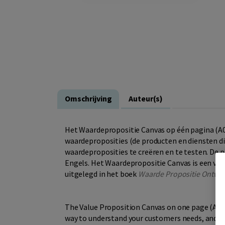
Omschrijving
Auteur(s)
Het Waardepropositie Canvas op één pagina (A0
waardeproposities (de producten en diensten die
waardeproposities te creëren en te testen. De po
Engels. Het Waardepropositie Canvas is een ver
uitgelegd in het boek
Waarde Propositie Ontwe
The Value Proposition Canvas on one page (A0 f
way to understand your customers needs, and des