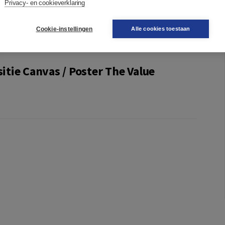
lue Proposition Canvas is like a plug-in tool to the
Privacy- en cookieverklaring
the book
Value Proposition Design
.
Cookie-instellingen
Alle cookies toestaan
tie Canvas / Poster The Value