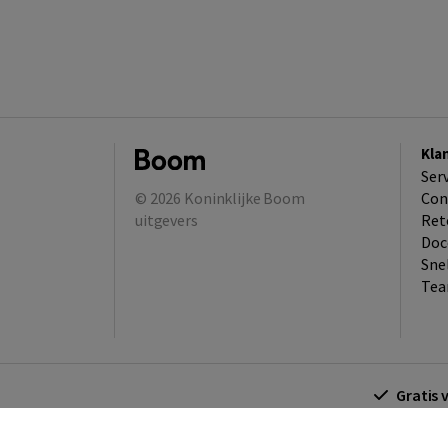
Kla
Ser
© 2026
Koninklijke Boom
Con
uitgevers
Ret
Doc
Sne
Tea
Gratis 