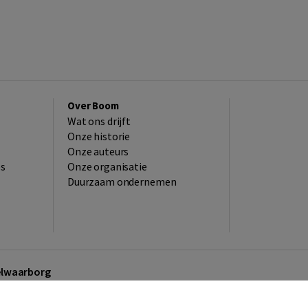
Over Boom
Wat ons drijft
Onze historie
Onze auteurs
es
Onze organisatie
Duurzaam ondernemen
kelwaarborg