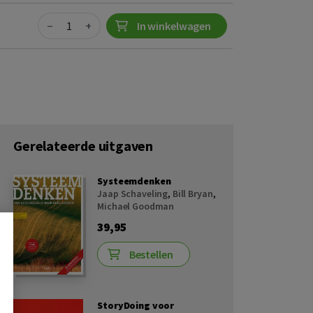
Quantity
−
+
In winkelwagen
Gerelateerde uitgaven
Systeemdenken
Jaap Schaveling
,
Bill Bryan
,
Michael Goodman
39,95
Bestellen
StoryDoing voor