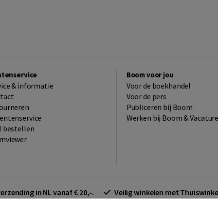
ntenservice
Boom voor jou
vice & informatie
Voor de boekhandel
tact
Voor de pers
ourneren
Publiceren bij Boom
entenservice
Werken bij Boom & Vacatur
l bestellen
mviewer
verzending in NL vanaf € 20,-.
Veilig winkelen met Thuiswin