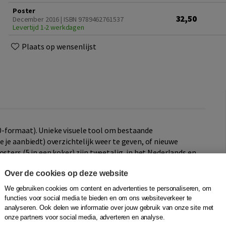
Poster
32,50
December 2016 | ISBN 9789462761537
Levertijd 1-2 werkdagen
Plaats op wensenlijst
-formaat). Unieke visuele tool om bestaande
 je aanbiedt) overzichtelijk weer te geven, of nieuwe
sters (5 in een koker) zijn tweetalig, in het Nederlands en
dieping van het Business Model Canvas. Het wordt volledig
Over de cookies op deze website
rp
.
We gebruiken cookies om content en advertenties te personaliseren, om
functies voor social media te bieden en om ons websiteverkeer te
ormat). Creates the value your customers want. A simple
analyseren. Ook delen we informatie over jouw gebruik van onze site met
onze partners voor social media, adverteren en analyse.
ign products and services they want. The posters (5 in a