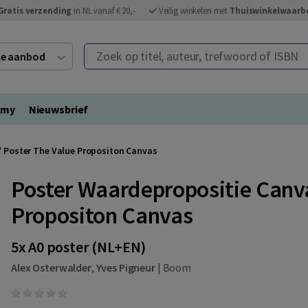
Gratis verzending
in NL vanaf € 20,-
Veilig winkelen met
Thuiswinkelwaarb
Zoek op titel, auteur, trefwoord of ISBN
ele aanbod
emy
Nieuwsbrief
/ Poster The Value Propositon Canvas
Poster Waardepropositie Canva
Propositon Canvas
5x A0 poster (NL+EN)
Alex Osterwalder
,
Yves Pigneur
|
Boom