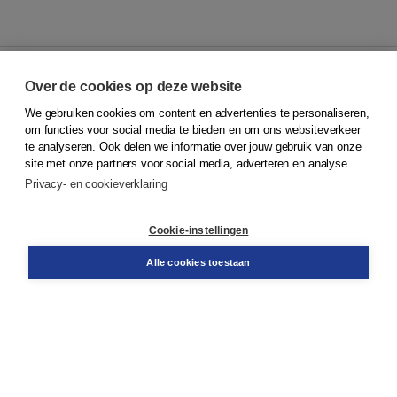
Over de cookies op deze website
We gebruiken cookies om content en advertenties te personaliseren,
© 2026
Koninklijke Boom uitgevers
om functies voor social media te bieden en om ons websiteverkeer
te analyseren. Ook delen we informatie over jouw gebruik van onze
Klantenservice
site met onze partners voor social media, adverteren en analyse.
Service & informatie
Privacy- en cookieverklaring
Contact
Retourneren
Docentenservice
Cookie-instellingen
Snel bestellen
Teamviewer
Alle cookies toestaan
Boom voor jou
Voor de boekhandel
Voor de pers
Publiceren bij Boom
Werken bij Boom & Vacatures