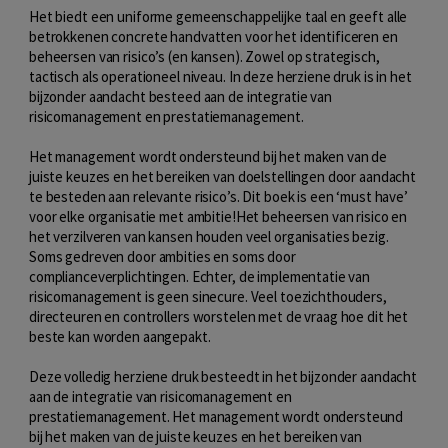
Het biedt een uniforme gemeenschappelijke taal en geeft alle
betrokkenen concrete handvatten voor het identificeren en
beheersen van risico’s (en kansen). Zowel op strategisch,
tactisch als operationeel niveau. In deze herziene druk is in het
bijzonder aandacht besteed aan de integratie van
risicomanagement en prestatiemanagement.
Het management wordt ondersteund bij het maken van de
juiste keuzes en het bereiken van doelstellingen door aandacht
te besteden aan relevante risico’s. Dit boek is een ‘must have’
voor elke organisatie met ambitie!Het beheersen van risico en
het verzilveren van kansen houden veel organisaties bezig.
Soms gedreven door ambities en soms door
complianceverplichtingen. Echter, de implementatie van
risicomanagement is geen sinecure. Veel toezichthouders,
directeuren en controllers worstelen met de vraag hoe dit het
beste kan worden aangepakt.
Deze volledig herziene druk besteedt in het bijzonder aandacht
aan de integratie van risicomanagement en
prestatiemanagement. Het management wordt ondersteund
bij het maken van de juiste keuzes en het bereiken van