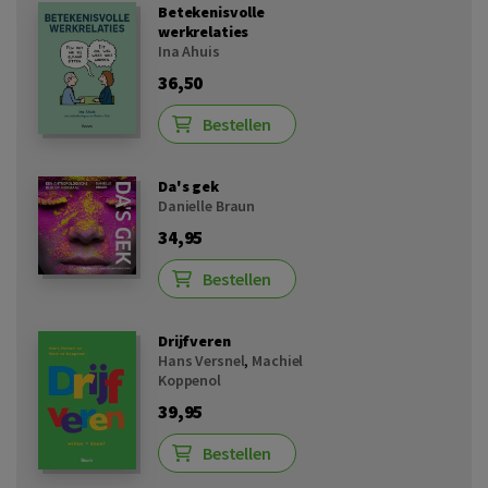
Betekenisvolle
werkrelaties
Ina Ahuis
36,50
Bestellen
Da's gek
Danielle Braun
34,95
Bestellen
Drijfveren
Hans Versnel
,
Machiel
Koppenol
39,95
Bestellen