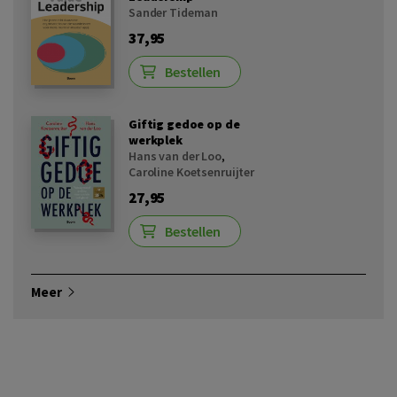
Sander Tideman
37,95
Bestellen
Giftig gedoe op de
werkplek
Hans van der Loo
,
Caroline Koetsenruijter
27,95
Bestellen
Meer