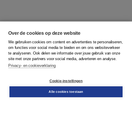
Over de cookies op deze website
We gebruiken cookies om content en advertenties te personaliseren,
© 2026
Koninklijke Boom uitgevers
om functies voor social media te bieden en om ons websiteverkeer
te analyseren. Ook delen we informatie over jouw gebruik van onze
Klantenservice
site met onze partners voor social media, adverteren en analyse.
Service & informatie
Privacy- en cookieverklaring
Contact
Retourneren
Docentenservice
Cookie-instellingen
Snel bestellen
Teamviewer
Alle cookies toestaan
Boom voor jou
Voor de boekhandel
Voor de pers
Publiceren bij Boom
Werken bij Boom & Vacatures