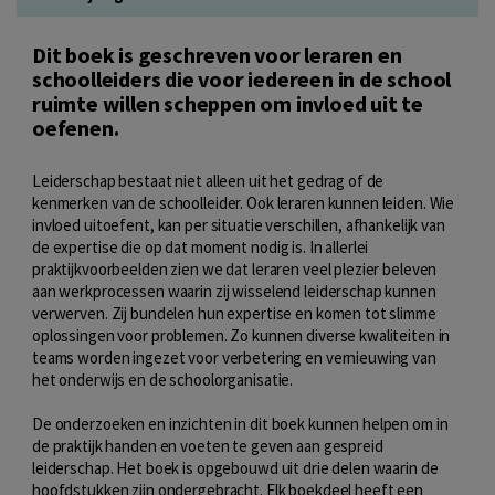
Dit boek is geschreven voor leraren en
schoolleiders die voor iedereen in de school
ruimte willen scheppen om invloed uit te
oefenen.
Leiderschap bestaat niet alleen uit het gedrag of de
kenmerken van de schoolleider. Ook leraren kunnen leiden. Wie
invloed uitoefent, kan per situatie verschillen, afhankelijk van
de expertise die op dat moment nodig is. In allerlei
praktijkvoorbeelden zien we dat leraren veel plezier beleven
aan werkprocessen waarin zij wisselend leiderschap kunnen
verwerven. Zij bundelen hun expertise en komen tot slimme
oplossingen voor problemen. Zo kunnen diverse kwaliteiten in
teams worden ingezet voor verbetering en vernieuwing van
het onderwijs en de schoolorganisatie.
De onderzoeken en inzichten in dit boek kunnen helpen om in
de praktijk handen en voeten te geven aan gespreid
leiderschap. Het boek is opgebouwd uit drie delen waarin de
hoofdstukken zijn ondergebracht. Elk boekdeel heeft een