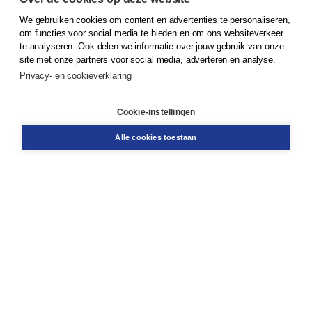
We gebruiken cookies om content en advertenties te personaliseren,
© 2026
Koninklijke Boom uitgevers
om functies voor social media te bieden en om ons websiteverkeer
te analyseren. Ook delen we informatie over jouw gebruik van onze
Klantenservice
site met onze partners voor social media, adverteren en analyse.
Service & informatie
Privacy- en cookieverklaring
Contact
Retourneren
Docentenservice
Cookie-instellingen
Snel bestellen
Teamviewer
Alle cookies toestaan
Boom voor jou
Voor de boekhandel
Voor de pers
Publiceren bij Boom
Werken bij Boom & Vacatures
Over Boom
Wat ons drijft
Onze historie
Onze auteurs
Onze organisatie