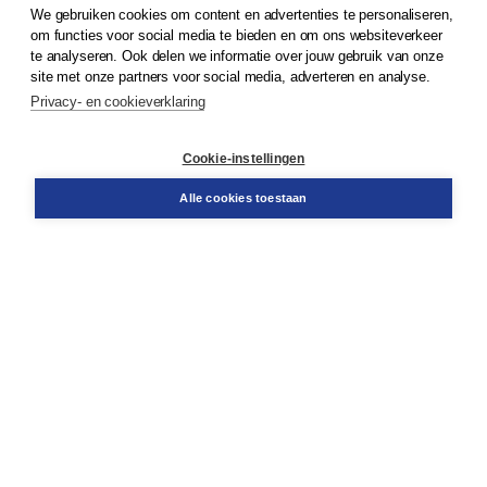
We gebruiken cookies om content en advertenties te personaliseren,
© 2026
Koninklijke Boom uitgevers
om functies voor social media te bieden en om ons websiteverkeer
te analyseren. Ook delen we informatie over jouw gebruik van onze
Klantenservice
site met onze partners voor social media, adverteren en analyse.
Service & informatie
Privacy- en cookieverklaring
Contact
Retourneren
Docentenservice
Cookie-instellingen
Snel bestellen
Teamviewer
Alle cookies toestaan
Boom voor jou
Voor de boekhandel
Voor de pers
Publiceren bij Boom
Werken bij Boom & Vacatures
Over Boom
Wat ons drijft
Onze historie
Onze auteurs
Onze organisatie
Duurzaam ondernemen