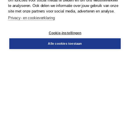
om functies voor social media te bieden en om ons websiteverkeer
te analyseren. Ook delen we informatie over jouw gebruik van onze
Klantenservice
site met onze partners voor social media, adverteren en analyse.
Service & informatie
Privacy- en cookieverklaring
Contact
Retourneren
Docentenservice
Cookie-instellingen
Snel bestellen
Teamviewer
Alle cookies toestaan
Boom voor jou
Voor de boekhandel
Voor de pers
Publiceren bij Boom
Werken bij Boom & Vacatures
Over Boom
Wat ons drijft
Onze historie
Onze auteurs
Onze organisatie
Duurzaam ondernemen