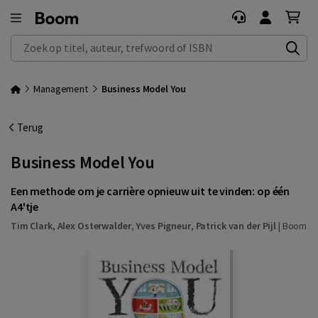
Zoek op titel, auteur, trefwoord of ISBN
Management
Business Model You
Terug
Business Model You
Een methode om je carrière opnieuw uit te vinden: op één
A4'tje
Tim Clark
,
Alex Osterwalder
,
Yves Pigneur
,
Patrick van der Pijl
|
Boom