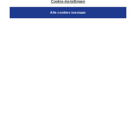
Cookie-instellingen
Snel bestellen
Teamviewer
Alle cookies toestaan
Boom voor jou
Voor de boekhandel
Voor de pers
Publiceren bij Boom
Werken bij Boom & Vacatures
Over Boom
Wat ons drijft
Onze historie
Onze auteurs
Onze organisatie
Duurzaam ondernemen
Gratis verzending in NL vanaf € 20,-.
Veilig winkelen met Thuiswinkelwaarborg