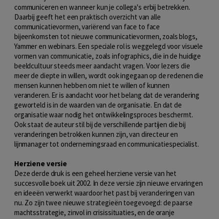
communiceren en wanneer kun je collega's erbij betrekken.
Daarbij geeft het een praktisch overzicht van alle
communicatievormen, variërend van face to face
bijeenkomsten tot nieuwe communicatievormen, zoals blogs,
Yammer en webinars. Een speciale rol is weggelegd voor visuele
vormen van communicatie, zoals infographics, die in de huidige
beeldcultuur steeds meer aandacht vragen. Voor lezers die
meer de diepte in willen, wordt ook ingegaan op de redenen die
mensen kunnen hebben om niet te willen of kunnen
veranderen. Er is aandacht voor het belang dat de verandering
geworteld is in de waarden van de organisatie. En dat de
organisatie waar nodig het ontwikkelingsproces beschermt.
Ook staat de auteur stil bij de verschillende partijen die bij
veranderingen betrokken kunnen zijn, van directeur en
lijnmanager tot ondernemingsraad en communicatiespecialist.
Herziene versie
Deze derde druk is een geheel herziene versie van het
succesvolle boek uit 2002. In deze versie zijn nieuwe ervaringen
en ideeën verwerkt waardoor het past bij veranderingen van
nu. Zo zijn twee nieuwe strategieën toegevoegd: de paarse
machtsstrategie, zinvol in crisissituaties, en de oranje