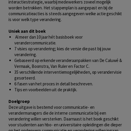
interactiestrategie, waarbij medewerkers zoveel mogelijk
worden betrokken. Het stappenplan is aangepast en bij de
communicatieacties is steeds aangegeven welke actie geschikt
is voor welk type verandering.
Uniek aan dit boek
Al meer dan 10 jaar hét basisboek voor
verandercommunicatie.
7 visies op verandering; kies de versie die past bij jouw
verandering.
Gebaseerd op erkende veranderaanpakken van De Caluwé &
Vermaak, Boonstra, Van Ruler en Factor C.
35 verschillende interventiemogelijkheden, op verandervisie
gesorteerd.
6 fasen van het proces in detail beschreven.
Tips en voorbeelden uit de praktijk.
Doelgroep
Deze uitgave is bestemd voor communicatie- en
verandermanagers die de interne communicatie bij een
verandering willen versterken. Daarnaast is het boek geschikt
voor studenten aan hbo- en universitaire opleidingen die dieper
op het onderwerp communicatie en verandering willen ingaan.