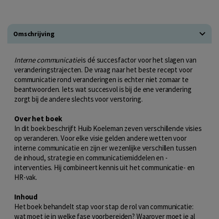
Omschrijving
Interne communicatie
is dé succesfactor voor het slagen van
veranderingstrajecten. De vraag naar het beste recept voor
communicatie rond veranderingen is echter niet zomaar te
beantwoorden. Iets wat succesvol is bij de ene verandering
zorgt bij de andere slechts voor verstoring.
Over het boek
In dit boek beschrijft Huib Koeleman zeven verschillende visies
op veranderen. Voor elke visie gelden andere wetten voor
interne communicatie en zijn er wezenlijke verschillen tussen
de inhoud, strategie en communicatiemiddelen en -
interventies. Hij combineert kennis uit het communicatie- en
HR-vak.
Inhoud
Het boek behandelt stap voor stap de rol van communicatie:
wat moet je in welke fase voorbereiden? Waarover moet je al