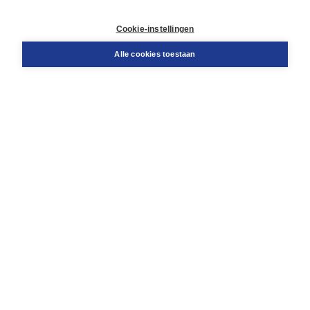
Retourneren
Docentenservice
Cookie-instellingen
Snel bestellen
Teamviewer
Alle cookies toestaan
Boom voor jou
Voor de boekhandel
Voor de pers
Publiceren bij Boom
Werken bij Boom & Vacatures
Over Boom
Wat ons drijft
Onze historie
Onze auteurs
Onze organisatie
Duurzaam ondernemen
Gratis verzending in NL vanaf € 20,-.
Veilig winkelen met Thuiswinkelwaarborg