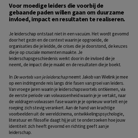
Voor moedige leiders die voorbij de
gebaande paden willen gaan om duurzame
invloed, impact en resultaten te realiseren.
Je leiderschap ontstaat niet in een vacuüm. Het wordt gevormd
door het gezin en de context waarin je opgroeide, de
organisaties die je leidde, de crises die je doorstond, de keuzes
die je op cruciale momenten maakte. Je
leiderschapsgeschiedenis werkt door in de invloed die je
neemt, de impact die je maakt en de resultaten die je boekt.
In
De wortels van je leiderschap
neemt Jakob van Wielink je mee
op een indringende reis langs drie fasen van groei van leiders.
Van vroege jaren waarin je leiderschapswortels ontkiemen, via
de eerste periode van volwassenheid waarin je je vertakt, naar
de voldragen volwassen fase waarin je je opnieuw wortelt en je
roeping zich stevig verankert. Aan de hand van krachtige
voorbeelden uit de wereldcinema, ontwikkelingspsychologie,
literatuur en filosofie daagt hij je uit te onderzoeken hoe jouw
identiteit zich heeft gevormd en richting geeft aan je
leiderschap.