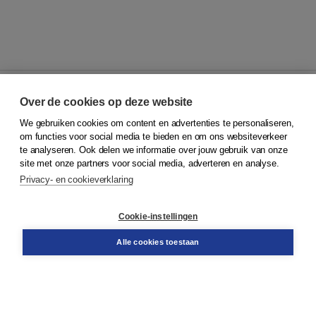
Over de cookies op deze website
We gebruiken cookies om content en advertenties te personaliseren,
© 2026
Koninklijke Boom uitgevers
om functies voor social media te bieden en om ons websiteverkeer
te analyseren. Ook delen we informatie over jouw gebruik van onze
Klantenservice
site met onze partners voor social media, adverteren en analyse.
Service & informatie
Privacy- en cookieverklaring
Contact
Retourneren
Docentenservice
Cookie-instellingen
Snel bestellen
Teamviewer
Alle cookies toestaan
Boom voor jou
Voor de boekhandel
Voor de pers
Publiceren bij Boom