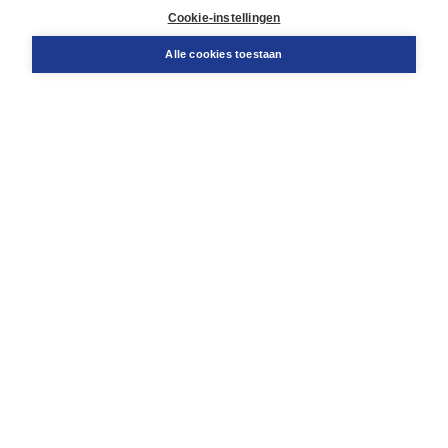
Docentenservice
Cookie-instellingen
Snel bestellen
Teamviewer
Alle cookies toestaan
Boom voor jou
Voor de boekhandel
Voor de pers
Publiceren bij Boom
Werken bij Boom & Vacatures
Over Boom
Wat ons drijft
Onze historie
Onze auteurs
Onze organisatie
Duurzaam ondernemen
Gratis verzending in NL vanaf € 20,-.
Veilig winkelen met Thuiswinkelwaarborg