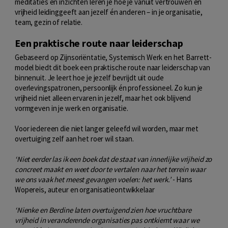
meditaties en inzichten leren je hoe je vanuit vertrouwen en
vrijheid leidinggeeft aan jezelf én anderen – in je organisatie,
team, gezin of relatie.
Een praktische route naar leiderschap
Gebaseerd op Zijnsoriëntatie, Systemisch Werk en het Barrett-
model biedt dit boek een praktische route naar leiderschap van
binnenuit. Je leert hoe je jezelf bevrijdt uit oude
overlevingspatronen, persoonlijk én professioneel. Zo kun je
vrijheid niet alleen ervaren in jezelf, maar het ook blijvend
vormgeven in je werk en organisatie.
Voor iedereen die niet langer geleefd wil worden, maar met
overtuiging zelf aan het roer wil staan.
‘Niet eerder las ik een boek dat de staat van innerlijke vrijheid zo
concreet maakt en weet door te vertalen naar het terrein waar
we ons vaak het meest gevan­gen voelen: het werk.’
- Hans
Wopereis, auteur en organisatieontwikkelaar
‘Nienke en Berdine laten overtuigend zien hoe vruchtbare
vrijheid in veranderende organisaties pas ontkiemt waar we