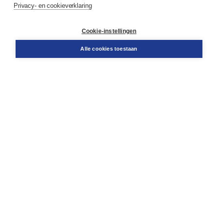
Privacy- en cookieverklaring
Contact
Retourneren
Docentenservice
Cookie-instellingen
Snel bestellen
Teamviewer
Alle cookies toestaan
Boom voor jou
Voor de boekhandel
Voor de pers
Publiceren bij Boom
Werken bij Boom & Vacatures
Over Boom
Wat ons drijft
Onze historie
Onze auteurs
Onze organisatie
Duurzaam ondernemen
Gratis verzending in NL vanaf € 20,-.