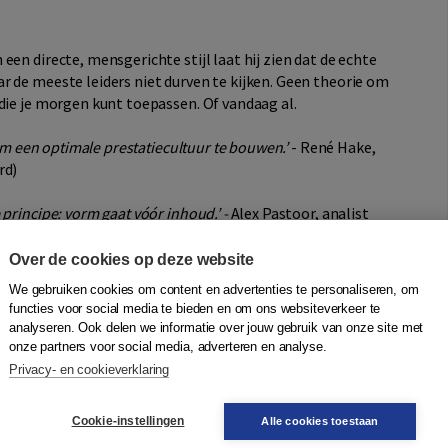
en directe, mensgerichte stijl laat hij zien dat de echte
r de meeste leiders niet durven te kijken. Geen theorie om
die je morgen kunt toepassen. Of vandaag al.
 om een optimale prestatiecultuur te bouwen.’
- René Hake,
rd)
principe: vorm gaat vóór inhoud.’ -
Alex Pastoor, analist
 Almere City)
Over de cookies op deze website
We gebruiken cookies om content en advertenties te personaliseren, om
functies voor social media te bieden en om ons websiteverkeer te
analyseren. Ook delen we informatie over jouw gebruik van onze site met
k'
onze partners voor social media, adverteren en analyse.
Privacy- en cookieverklaring
Cookie-instellingen
Alle cookies toestaan