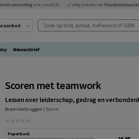
Gratis verzending
in NL vanaf € 20,-
Veilig winkelen met
Thuiswinkelwaarb
Zoek op titel, auteur, trefwoord of ISBN
ele aanbod
emy
Nieuwsbrief
Scoren met teamwork
Lessen over leiderschap, gedrag en verbondenh
Bram Verbruggen
|
Boom
Paperback
26,95