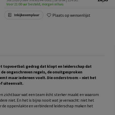
Juli 2026 | ISBN 9789024473601 | 1e druk
| 224 blz.
Voor 21:00 uur besteld, morgen in huis
Plaats op wensenlijst
Inkijkexemplaar
t topvoetbal: gedrag dat klopt en leiderschap dat
: de ongeschreven regels, de onuitgesproken
mt maar iedereen voelt. Die onderstroom – niet het
f uiteenvalt.
 zichtbaar wat een team écht sterker maakt en waarom
re niet. En het is bijna nooit wat je verwacht: niet het
er de oppervlakte en verbindend leiderschap maken het