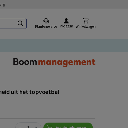
org
Inloggen
Klantenservice
Winkelwagen
eid uit het topvoetbal
Quantity
−
+
In winkelwagen