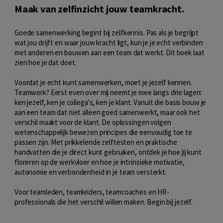
Maak van zelfinzicht jouw teamkracht.
Goede samenwerking begint bij zelfkennis. Pas als je begrijpt
wat jou drijft en waar jouw kracht ligt, kun je je echt verbinden
met anderen en bouwen aan een team dat werkt. Dit boek laat
zien hoe je dat doet.
Voordat je echt kunt samenwerken, moet je jezelf kennen.
Teamwork? Eerst even over mij neemt je mee langs drie lagen:
ken jezelf, ken je collega's, ken je klant. Vanuit die basis bouw je
aan een team dat niet alleen goed samenwerkt, maar ook het
verschil maakt voor de klant. De oplossingen volgen
wetenschappelijk bewezen principes die eenvoudig toe te
passen zijn. Met prikkelende zelftesten en praktische
handvatten die je direct kunt gebruiken, ontdek je hoe jij kunt
floreren op de werkvloer en hoe je intrinsieke motivatie,
autonomie en verbondenheid in je team versterkt.
Voor teamleden, teamleiders, teamcoaches en HR-
professionals die het verschil willen maken. Begin bij jezelf.