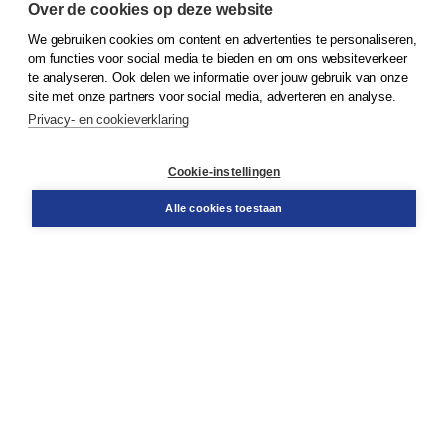
Over de cookies op deze website
We gebruiken cookies om content en advertenties te personaliseren,
© 2026
Koninklijke Boom uitgevers
om functies voor social media te bieden en om ons websiteverkeer
te analyseren. Ook delen we informatie over jouw gebruik van onze
Klantenservice
site met onze partners voor social media, adverteren en analyse.
Service & informatie
Privacy- en cookieverklaring
Contact
Retourneren
Docentenservice
Cookie-instellingen
Snel bestellen
Teamviewer
Alle cookies toestaan
Boom voor jou
Voor de boekhandel
Voor de pers
Publiceren bij Boom
Werken bij Boom & Vacatures
Over Boom
Wat ons drijft
Onze historie
Onze auteurs