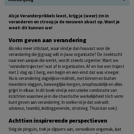
Als je Veranderprikkels leest, krijg je (weer) zin in
veranderen en stroop je de mouwen alvast op. Want je
weet: dit kunnen we!
Vorm geven aan verandering
Als niks meer stilstaat, waar vind je dan houvast voor de
verandering die jij graag wilt in jouw organisatie? De zoektocht
naar een aanpak die werkt, wordt steeds urgenter. Want we
‘verandertrajecten’ wat af in organisaties. Af en toe een traject
met 1 vlag op 1 berg, een begin en een eind: dat was vroeger.
Nu is verandering dagelijkse realiteit, met binnen en buiten
meerdere vlaggen, beweeglijke bergen, onophoudelijk en alles
grijpt in elkaar. In dit boek vind je een unieke combinatie van
inzichten waarmee je in die chaotische werkelijkheid tóch vorm
kunt geven aan verandering. In welke rol je dat ook wilt:
adviseur, teamlid, leidinggevende, strateeg. Thuis kan ook:).
Achttien inspirerende perspectieven
Volg de pinguïn, trek je slippers aan, verwelkom ongemak, laat