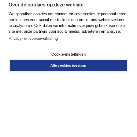
Over de cookies op deze website
We gebruiken cookies om content en advertenties te personaliseren,
© 2026
Koninklijke Boom uitgevers
om functies voor social media te bieden en om ons websiteverkeer
te analyseren. Ook delen we informatie over jouw gebruik van onze
Klantenservice
site met onze partners voor social media, adverteren en analyse.
Service & informatie
Privacy- en cookieverklaring
Contact
Retourneren
Docentenservice
Cookie-instellingen
Snel bestellen
Teamviewer
Alle cookies toestaan
Boom voor jou
Voor de boekhandel
Voor de pers
Publiceren bij Boom
Werken bij Boom & Vacatures
Over Boom
Wat ons drijft
Onze historie
Onze auteurs