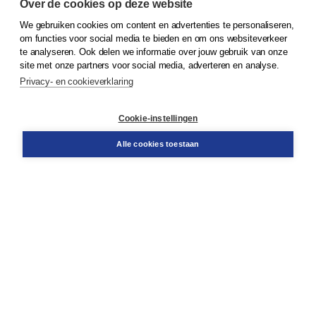
Over de cookies op deze website
We gebruiken cookies om content en advertenties te personaliseren,
© 2026
Koninklijke Boom uitgevers
om functies voor social media te bieden en om ons websiteverkeer
te analyseren. Ook delen we informatie over jouw gebruik van onze
Klantenservice
site met onze partners voor social media, adverteren en analyse.
Service & informatie
Privacy- en cookieverklaring
Contact
Retourneren
Docentenservice
Cookie-instellingen
Snel bestellen
Teamviewer
Alle cookies toestaan
Boom voor jou
Voor de boekhandel
Voor de pers
Publiceren bij Boom
Werken bij Boom & Vacatures
Over Boom
Wat ons drijft
Onze historie
Onze auteurs
Onze organisatie