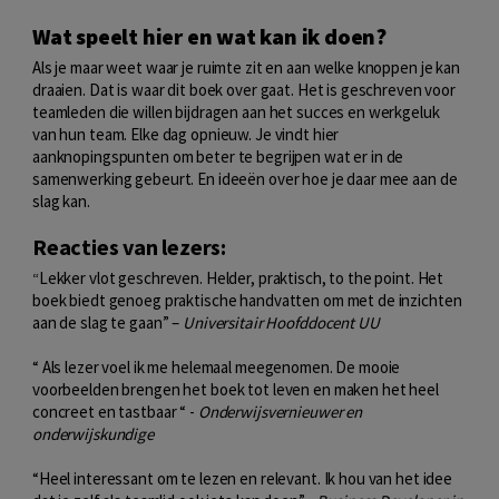
Wat speelt hier en wat kan ik doen?
Als je maar weet waar je ruimte zit en aan welke knoppen je kan
draaien. Dat is waar dit boek over gaat. Het is geschreven voor
teamleden die willen bijdragen aan het succes en werkgeluk
van hun team. Elke dag opnieuw. Je vindt hier
aanknopingspunten om beter te begrijpen wat er in de
samenwerking gebeurt. En ideeën over hoe je daar mee aan de
slag kan.
Reacties van lezers:
Lekker vlot geschreven. Helder, praktisch, to the point. Het
“
boek biedt genoeg praktische handvatten om met de inzichten
aan de slag te gaan” –
Universitair Hoofddocent UU
“ Als lezer voel ik me helemaal meegenomen. De mooie
voorbeelden brengen het boek tot leven en maken het heel
concreet en tastbaar “ -
Onderwijsvernieuwer en
onderwijskundige
“
Heel interessant om te lezen en relevant. Ik hou van het idee