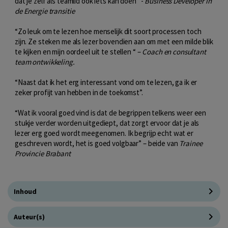
dat je zelf als teamlid ook iets kan doen” -
Business Developer in
de Energie transitie
“Zo leuk om te lezen hoe menselijk dit soort processen toch
zijn. Ze steken me als lezer bovendien aan om met een milde blik
te kijken en mijn oordeel uit te stellen “ –
Coach en consultant
team ontwikkeling.
“
Naast dat ik het erg interessant vond om te lezen, ga ik er
zeker profijt van hebben in de toekomst”.
“Wat ik vooral goed vind is dat de begrippen telkens weer een
stukje verder worden uitgediept, dat zorgt ervoor dat je als
lezer erg goed wordt meegenomen. Ik begrijp echt wat er
geschreven wordt, het is goed volgbaar” – beide van
Trainee
Provincie Brabant
Inhoud
Auteur(s)