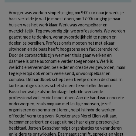
Vroeger was werken simpel: je ging om 9:00 uur naar je werk, je
baas vertelde je wat je moest doen, om 17:00 uur ging je naar
huis en was het werk klaar. Werk was voorspelbaar en
overzichtelijk. Tegenwoordig zijn we professionals. We worden
geacht mee te denken, verantwoordelijkheid te nemen en
doelen te bereiken. Professionals moeten het met elkaar
uitvinden en de baas heeft hoogstens een faciliterende rol.
Door de coronacrisis zijn we meer thuis gaan werken en
daarmee is onze autonomie verder toegenomen. Werk is
wellicht enerverender, bezielder en creatiever geworden, maar
tegelijkertijd ook enorm veeleisend, onvoorspelbaar en
complex. Dit handboek schept een beetje orde in de chaos. In
korte puntige stukjes schetst meesterverteller Jeroen
Busscher wat je als hedendaags hybride werkende
professional wel en niet moet doen. Aan de hand van concrete
onderwerpen, zoals omgaan met lastige mensen, jezelf
organiseren en permanent leren, helpt hij hybride werken
effectief vorm te geven. Kunstenares Merel Ellen vult aan,
becommentarieert en daagt uit met haar eigen persoonlijke
beeldtaal. Jeroen Busscher helpt organisaties te veranderen
en leiders te ontwikkelen. Daarnaast schrijft, spreekt en vlogt