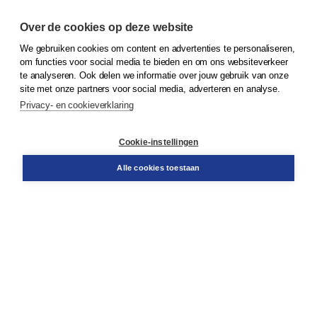
Over de cookies op deze website
We gebruiken cookies om content en advertenties te personaliseren,
© 2026
Koninklijke Boom uitgevers
om functies voor social media te bieden en om ons websiteverkeer
te analyseren. Ook delen we informatie over jouw gebruik van onze
Klantenservice
site met onze partners voor social media, adverteren en analyse.
Service & informatie
Privacy- en cookieverklaring
Contact
Retourneren
Docentenservice
Cookie-instellingen
Snel bestellen
Teamviewer
Alle cookies toestaan
Boom voor jou
Voor de boekhandel
Voor de pers
Publiceren bij Boom
Werken bij Boom & Vacatures
Over Boom
Wat ons drijft
Onze historie