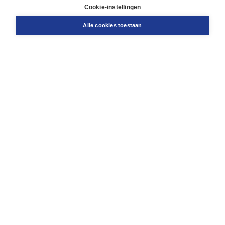
Docentenservice
Cookie-instellingen
Snel bestellen
Teamviewer
Alle cookies toestaan
Boom voor jou
Voor de boekhandel
Voor de pers
Publiceren bij Boom
Werken bij Boom & Vacatures
Over Boom
Wat ons drijft
Onze historie
Onze auteurs
Onze organisatie
Duurzaam ondernemen
Gratis verzending in NL vanaf € 20,-.
Veilig winkelen met Thuiswinkelwaarborg