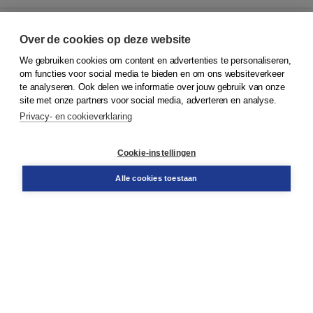
Over de cookies op deze website
We gebruiken cookies om content en advertenties te personaliseren,
© 2026
Koninklijke Boom uitgevers
om functies voor social media te bieden en om ons websiteverkeer
te analyseren. Ook delen we informatie over jouw gebruik van onze
Klantenservice
site met onze partners voor social media, adverteren en analyse.
Service & informatie
Privacy- en cookieverklaring
Contact
Retourneren
Docentenservice
Cookie-instellingen
Snel bestellen
Teamviewer
Alle cookies toestaan
Boom voor jou
Voor de boekhandel
Voor de pers
Publiceren bij Boom
Werken bij Boom & Vacatures
Over Boom
Wat ons drijft