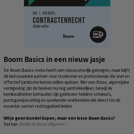
Boom Basics in een nieuw jasje
De
Boom
Basics-
reeks heeft een nieuw uiterlijk gekregen
,
maar
blijft
dé
betrouwbare
partner
voor
studenten
en
professionals
die
snel
en
effectief
juridische
kennis
willen
opdoen.
Met
een
frisse,
eigentijdse
vormgeving
zijn
de
boeken
nu
nog
aantrekkelijker,
terwijl
de
kernkwaliteiten
behouden
zijn
gebleven:
heldere
schema’s,
puntsgewijze
uitleg
en
sprekende
voorbeelden
die
direct
tot
de
essentie
van
het
rechtsgebied
leiden.
Wil je geen bundel kopen, maar een losse
Boom Basics?
Dat kan.
Bekijk de losse uitgaven >