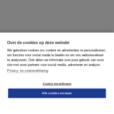
Over de cookies op deze website
We gebruiken cookies om content en advertenties te personaliseren,
© 2026
Koninklijke Boom uitgevers
om functies voor social media te bieden en om ons websiteverkeer
te analyseren. Ook delen we informatie over jouw gebruik van onze
Klantenservice
site met onze partners voor social media, adverteren en analyse.
Service & informatie
Privacy- en cookieverklaring
Contact
Retourneren
Docentenservice
Cookie-instellingen
Snel bestellen
Teamviewer
Alle cookies toestaan
Boom voor jou
Voor de boekhandel
Voor de pers