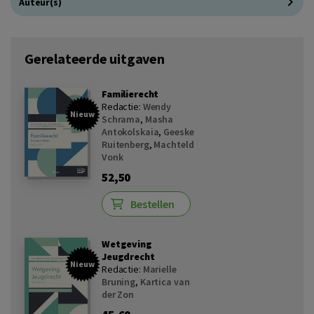
Auteur(s)
Gerelateerde uitgaven
Familierecht
Redactie:
Wendy
Nieuw
Schrama
,
Masha
Antokolskaia
,
Geeske
Ruitenberg
,
Machteld
Vonk
52,50
Bestellen
Wetgeving
Jeugdrecht
Nieuw
Redactie:
Marielle
Bruning
,
Kartica van
der Zon