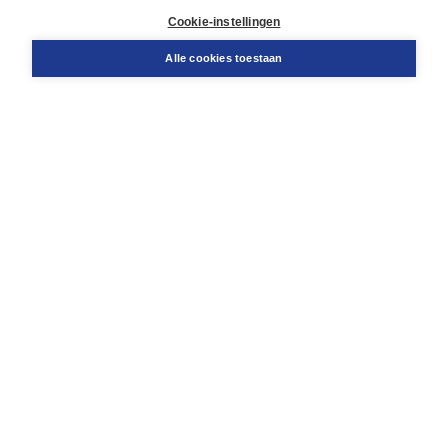
Docentenservice
Cookie-instellingen
Snel bestellen
Teamviewer
Alle cookies toestaan
Boom voor jou
Voor de boekhandel
Voor de pers
Publiceren bij Boom
Werken bij Boom & Vacatures
Over Boom
Wat ons drijft
Onze historie
Onze auteurs
Onze organisatie
Duurzaam ondernemen
Gratis verzending in NL vanaf € 20,-.
Veilig winkelen met Thuiswinkelwaarborg