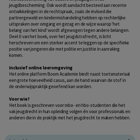
jeugdbescherming. Ook wordt aandacht besteed aan recente
ontwikkelingen in de rechtspraak, zoals de invloed die
partnergeweld en kindermishandeling hebben op rechterlijke
uitspraken over omgang en gezag en de wijze waarop 'het
belang van het kind' wordt afgewogen tegen andere belangen.
Deel II van het boek, over het jeugdstrafrecht, is licht
herschreven om een sterker accent te leggen op de specifieke
positie van jongeren die met politie en justitie in aanraking
komen.
Inclusief online leeromgeving
Het online platform Boom Academie biedt naast toetsmateriaal
een grote hoeveelheid casus, aan de hand waarvan de stof in
de onderwijspraktijk geoefend kan worden.
Voor wie?
Het boek is geschreven voor mbo- en hbo-studenten die het
vak jeugdrecht in hun opleiding volgen én voor professionals en
anderen die in de praktijk met het jeugdrecht te maken hebben.