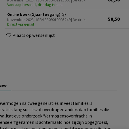
November 2023 | ISBN 9789462128668 | 3e druk
Vandaag besteld, dinsdag in huis
Online boek (2 jaar toegang)
50,50
November 2023 | ISBN 3309010005249 | 3e druk
Direct via e-mail
Plaats op wensenlijst
ave
evermogen na twee generaties in veel families is
aties lang succesvol overdragen anders dan families die
 kwalitatieve onderzoek ‘Vermogensoverdracht in
ende erfgenamen is achterhaald hoe zij zijn opgegroeid,
taal en wat hun ervaringen met geërfd vermogen zijn. Een