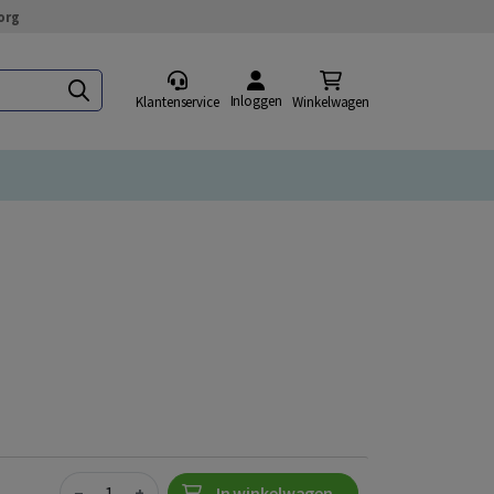
org
Inloggen
Klantenservice
Winkelwagen
Quantity
−
+
In winkelwagen