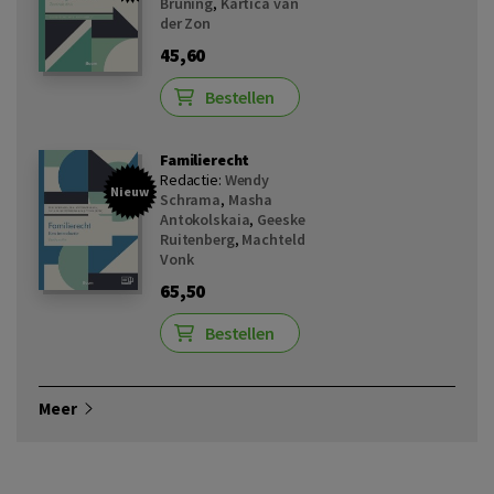
Bruning
,
Kartica van
der Zon
45,60
Bestellen
Familierecht
Redactie:
Wendy
Nieuw
Schrama
,
Masha
Antokolskaia
,
Geeske
Ruitenberg
,
Machteld
Vonk
65,50
Bestellen
Meer