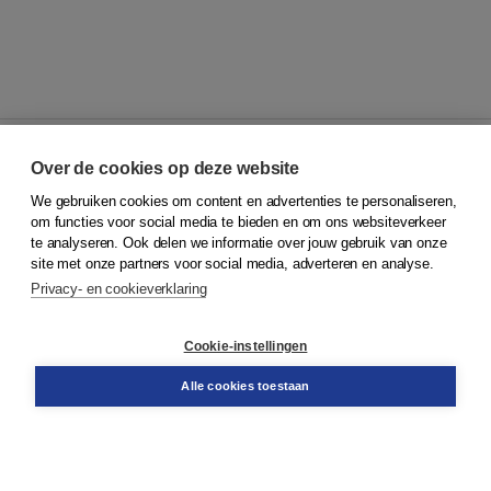
Over de cookies op deze website
We gebruiken cookies om content en advertenties te personaliseren,
© 2026
Koninklijke Boom uitgevers
om functies voor social media te bieden en om ons websiteverkeer
te analyseren. Ook delen we informatie over jouw gebruik van onze
Klantenservice
site met onze partners voor social media, adverteren en analyse.
Service & informatie
Privacy- en cookieverklaring
Contact
Retourneren
Docentenservice
Cookie-instellingen
Snel bestellen
Teamviewer
Alle cookies toestaan
Boom voor jou
Voor de boekhandel
Voor de pers