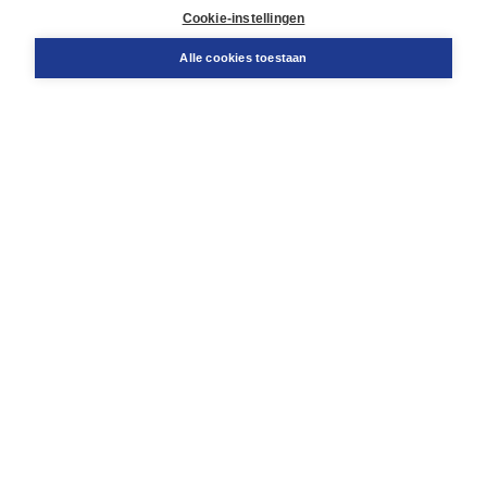
Docentenservice
Cookie-instellingen
Snel bestellen
Teamviewer
Alle cookies toestaan
Boom voor jou
Voor de boekhandel
Voor de pers
Publiceren bij Boom
Werken bij Boom & Vacatures
Over Boom
Wat ons drijft
Onze historie
Onze auteurs
Onze organisatie
Duurzaam ondernemen
Gratis verzending in NL vanaf € 20,-.
Veilig winkelen met Thuiswinkelwaarborg