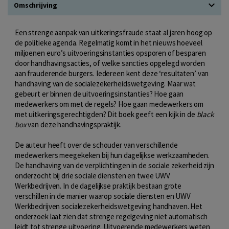
Omschrijving
Een strenge aanpak van uitkeringsfraude staat al jaren hoog op
de politieke agenda. Regelmatig komt in het nieuws hoeveel
miljoenen euro’s uitvoeringsinstanties opsporen of besparen
door handhavingsacties, of welke sancties opgelegd worden
aan frauderende burgers. Iedereen kent deze ‘resultaten’ van
handhaving van de socialezekerheidswetgeving. Maar wat
gebeurt er binnen de uitvoeringsinstanties? Hoe gaan
medewerkers om met de regels? Hoe gaan medewerkers om
met uitkeringsgerechtigden? Dit boek geeft een kijk in de
black
box
van deze handhavingspraktijk.
De auteur heeft over de schouder van verschillende
medewerkers meegekeken bij hun dagelijkse werkzaamheden.
De handhaving van de verplichtingen in de sociale zekerheid zijn
onderzocht bij drie sociale diensten en twee UWV
Werkbedrijven. In de dagelijkse praktijk bestaan grote
verschillen in de manier waarop sociale diensten en UWV
Werkbedrijven socialezekerheidswetgeving handhaven. Het
onderzoek laat zien dat strenge regelgeving niet automatisch
leidt tot strenge uitvoering. Uitvoerende medewerkers weten