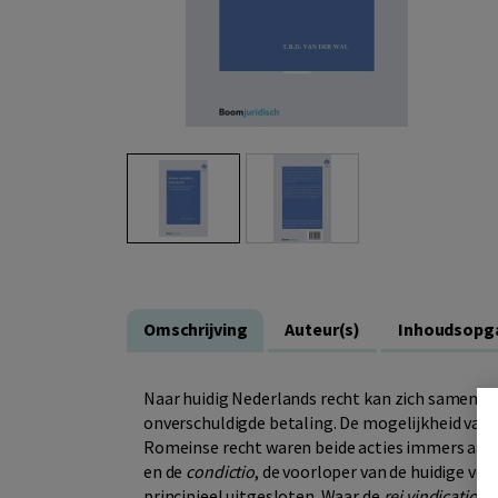
Omschrijving
Auteur(s)
Inhoudsopg
Naar huidig Nederlands recht kan zich samenloo
onverschuldigde betaling. De mogelijkheid van d
Romeinse recht waren beide acties immers aan
en de
condictio
, de voorloper van de huidige vo
principieel uitgesloten. Waar de
rei vindicatio
wa