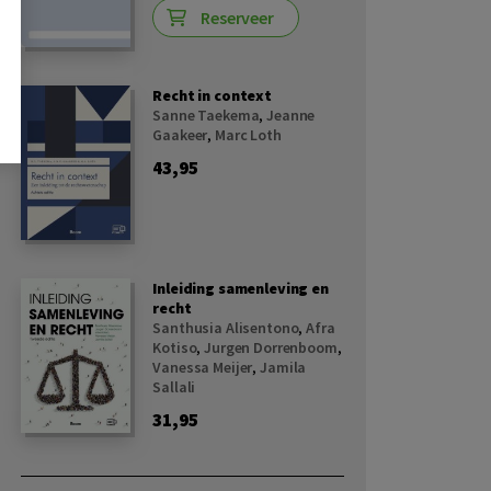
Reserveer
Recht in context
Sanne Taekema
,
Jeanne
Gaakeer
,
Marc Loth
43,95
Inleiding samenleving en
recht
Santhusia Alisentono
,
Afra
Kotiso
,
Jurgen Dorrenboom
,
Vanessa Meijer
,
Jamila
Sallali
31,95