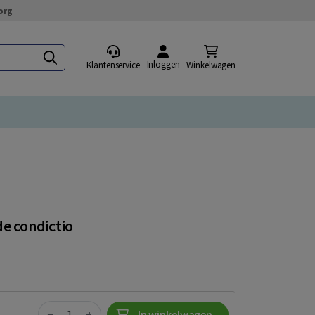
org
Inloggen
Klantenservice
Winkelwagen
de condictio
Quantity
−
+
In winkelwagen