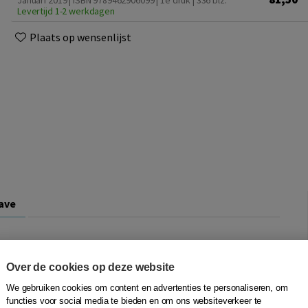
Januari 2019 | ISBN 9789462906099 | 1e druk
| 336 blz.
Levertijd 1-2 werkdagen
Plaats op wensenlijst
ave
p voordoen tussen de revindicatie en de vordering uit
eze samenloop is, historisch gezien, opmerkelijk. In het
Over de cookies op deze website
 elkaar tegengesteld. Samenloop tussen de
rei vindicatio
We gebruiken cookies om content en advertenties te personaliseren, om
rdering uit onverschuldigde betaling, was daarom
functies voor social media te bieden en om ons websiteverkeer te
s gebaseerd op het eigendomsrecht van de eiser, was de