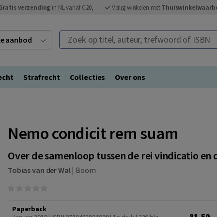
Gratis verzending
in NL vanaf € 20,-
Veilig winkelen met
Thuiswinkelwaarb
Zoek op titel, auteur, trefwoord of ISBN
ele aanbod
echt
Strafrecht
Collecties
Over ons
Nemo condicit rem suam
Over de samenloop tussen de rei vindicatio en 
Tobias van der Wal
|
Boom
Paperback
81,50