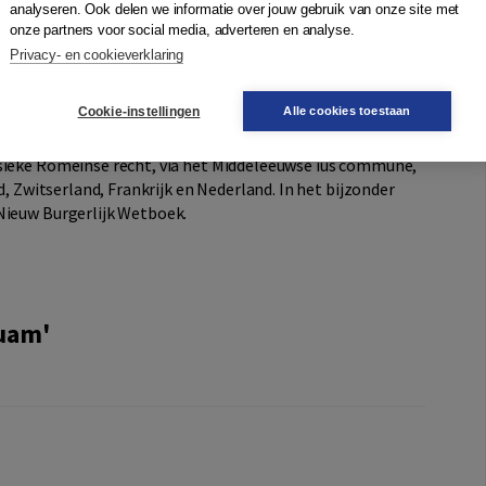
analyseren. Ook delen we informatie over jouw gebruik van onze site met
gedaagde om een zaak aan de eiser in eigendom over te
onze partners voor social media, adverteren en analyse.
Privacy- en cookieverklaring
ctio
zich heeft ontwikkeld tot een vordering die met de
rei
Cookie-instellingen
Alle cookies toestaan
g heeft de eis dat aan eigendomsoverdracht een geldige
, een belangrijke rol gespeeld. De historische
ssieke Romeinse recht, via het Middeleeuwse ius commune,
d, Zwitserland, Frankrijk en Nederland. In het bijzonder
Nieuw Burgerlijk Wetboek.
suam'