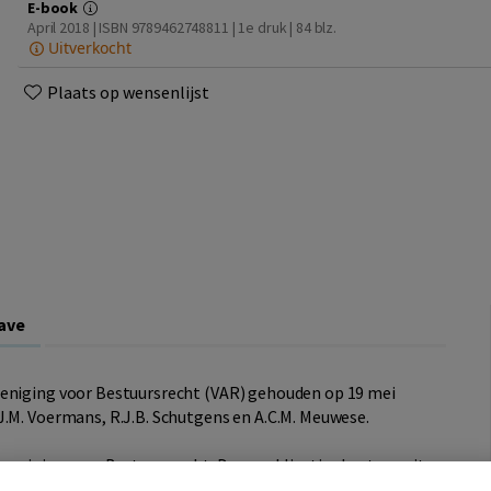
E-book
April 2018 | ISBN 9789462748811 | 1e druk
| 84 blz.
Uitverkocht
Plaats op wensenlijst
ave
reniging voor Bestuursrecht (VAR) gehouden op 19 mei
J.M. Voermans, R.J.B. Schutgens en A.C.M. Meuwese.
ereniging voor Bestuursrecht. Deze publicaties bestaan uit
hema’s en verslagen van de jaarvergaderingen van de