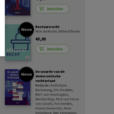
Bestellen
Bestuursrecht
Nieuw
Wim de Ruiter
,
Willie Elferink
45,95
Bestellen
De waarde van de
Nieuw
democratische
rechtsstaat
Redactie:
Kathalijne
Buitenweg
,
Eric Daalder
,
Bert-Jan Houtzagers
,
Mentko Nap
,
Paul van Sasse
van IJsselt
,
Yvo Senden
,
Hanna Sevenster
,
Rosa
Uylenburg
,
Ben Vermeulen
,