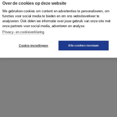
Over de cookies op deze website
verschijnen ook publicaties door jongere VAR-leden in
We gebruiken cookies om content en advertenties te personaliseren, om
functies voor social media te bieden en om ons websiteverkeer te
analyseren. Ook delen we informatie over jouw gebruik van onze site met
onze partners voor social media, adverteren en analyse.
Privacy- en cookieverklaring
et bestuursrecht'
Cookie-instellingen
Alle cookies toestaan