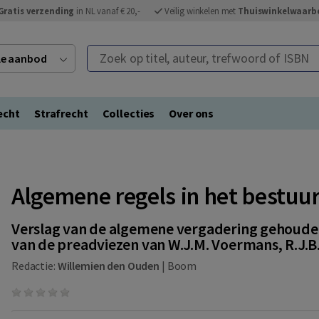
Gratis verzending
in NL vanaf € 20,-
Veilig winkelen met
Thuiswinkelwaarb
Zoek op titel, auteur, trefwoord of ISBN
ele aanbod
echt
Strafrecht
Collecties
Over ons
Algemene regels in het bestuu
Verslag van de algemene vergadering gehouden
van de preadviezen van W.J.M. Voermans, R.J.B
Redactie:
Willemien den Ouden
|
Boom