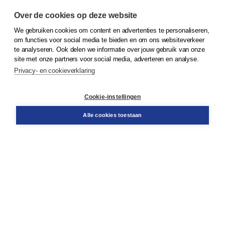
Over de cookies op deze website
We gebruiken cookies om content en advertenties te personaliseren,
© 2026
Koninklijke Boom uitgevers
om functies voor social media te bieden en om ons websiteverkeer
te analyseren. Ook delen we informatie over jouw gebruik van onze
Klantenservice
site met onze partners voor social media, adverteren en analyse.
Service & informatie
Privacy- en cookieverklaring
Contact
Retourneren
Docentenservice
Cookie-instellingen
Snel bestellen
Teamviewer
Alle cookies toestaan
Boom voor jou
Voor de boekhandel
Voor de pers
Publiceren bij Boom
Werken bij Boom & Vacatures
Over Boom
Wat ons drijft
Onze historie