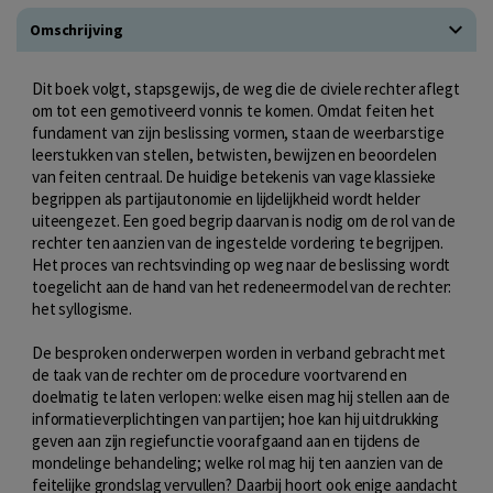
Omschrijving
Dit boek volgt, stapsgewijs, de weg die de civiele rechter aflegt
om tot een gemotiveerd vonnis te komen. Omdat feiten het
fundament van zijn beslissing vormen, staan de weerbarstige
leerstukken van stellen, betwisten, bewijzen en beoordelen
van feiten centraal. De huidige betekenis van vage klassieke
begrippen als partijautonomie en lijdelijkheid wordt helder
uiteengezet. Een goed begrip daarvan is nodig om de rol van de
rechter ten aanzien van de ingestelde vordering te begrijpen.
Het proces van rechtsvinding op weg naar de beslissing wordt
toegelicht aan de hand van het redeneermodel van de rechter:
het syllogisme.
De besproken onderwerpen worden in verband gebracht met
de taak van de rechter om de procedure voortvarend en
doelmatig te laten verlopen: welke eisen mag hij stellen aan de
informatieverplichtingen van partijen; hoe kan hij uitdrukking
geven aan zijn regiefunctie voorafgaand aan en tijdens de
mondelinge behandeling; welke rol mag hij ten aanzien van de
feitelijke grondslag vervullen? Daarbij hoort ook enige aandacht