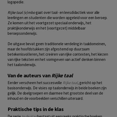
logopedie.
Rijke taal (v)mbo
gaat over taal- en leesdidactiek voor alle
leerlingen en studenten die worden opgeleid voor een beroep.
Ze komen uit het voortgezet speciaal onderwijs, het
praktijkonderwijs en het (voortgezet) middelbaar
beroepsonderwijs.
De uitgave bevat geen traditionele verdeling in taaldomeinen,
maar de hoofdstukken zijn afgestemd op duurzaam
betekenisvol leren, het creëren van rijke contexten, het kiezen
van rijke teksten en het vormgeven van actief denken binnen
het taalonderwijs.
Van de auteurs van
Rijke taal
Eerder verscheen het succesvolle
Rijke taal
,
gericht op het
basisonderwijs. De visies op taalonderwijs in beide boeken zijn
gelijk. De doelgroepen en daarmee het grootste deel van de
inhoud en de voorbeelden verschillen uiteraard.
Praktische tips in de klas
De serie
In de klas
bestaat uit een reeks praktische boeken