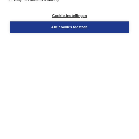
Contact
Retourneren
Docentenservice
Cookie-instellingen
Snel bestellen
Teamviewer
Alle cookies toestaan
Boom voor jou
Voor de boekhandel
Voor de pers
Publiceren bij Boom
Werken bij Boom & Vacatures
Over Boom
Wat ons drijft
Onze historie
Onze auteurs
Onze organisatie
Duurzaam ondernemen
Gratis verzending in NL vanaf € 20,-.