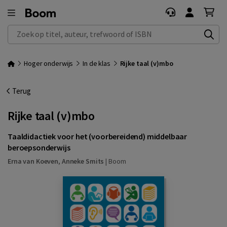
Zoek op titel, auteur, trefwoord of ISBN
Hoger onderwijs
In de klas
Rijke taal (v)mbo
Terug
Rijke taal (v)mbo
Taaldidactiek voor het (voorbereidend) middelbaar
beroepsonderwijs
Erna van Koeven
,
Anneke Smits
|
Boom