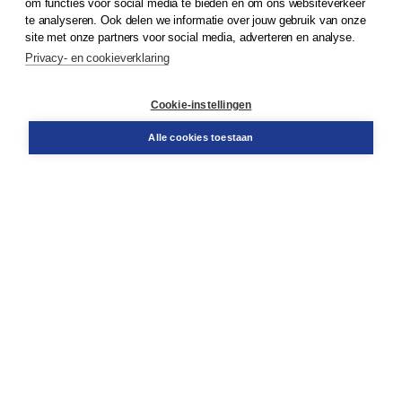
om functies voor social media te bieden en om ons websiteverkeer
te analyseren. Ook delen we informatie over jouw gebruik van onze
Klantenservice
site met onze partners voor social media, adverteren en analyse.
Service & informatie
Privacy- en cookieverklaring
Contact
Retourneren
Docentenservice
Cookie-instellingen
Snel bestellen
Teamviewer
Alle cookies toestaan
Boom voor jou
Voor de boekhandel
Voor de pers
Publiceren bij Boom
Werken bij Boom & Vacatures
Over Boom
Wat ons drijft
Onze historie
Onze auteurs
Onze organisatie
Duurzaam ondernemen