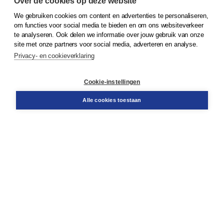
Over de cookies op deze website
We gebruiken cookies om content en advertenties te personaliseren,
© 2026
Koninklijke Boom uitgevers
om functies voor social media te bieden en om ons websiteverkeer
te analyseren. Ook delen we informatie over jouw gebruik van onze
Klantenservice
site met onze partners voor social media, adverteren en analyse.
Service & informatie
Privacy- en cookieverklaring
Contact
Retourneren
Docentenservice
Cookie-instellingen
Snel bestellen
Teamviewer
Alle cookies toestaan
Boom voor jou
Voor de boekhandel
Voor de pers
Publiceren bij Boom
Werken bij Boom & Vacatures
Over Boom
Wat ons drijft
Onze historie
Onze auteurs
Onze organisatie