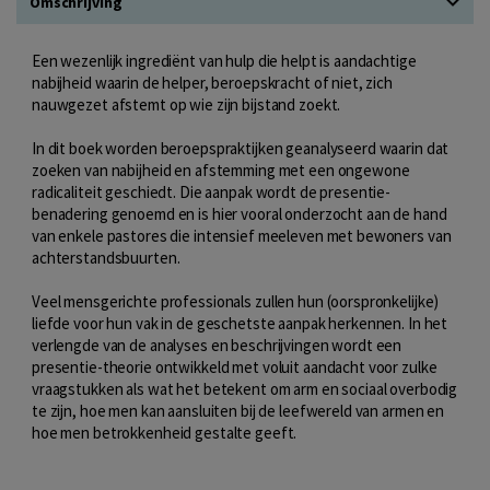
Omschrijving
Een wezenlijk ingrediënt van hulp die helpt is aandachtige
nabijheid waarin de helper, beroepskracht of niet, zich
nauwgezet afstemt op wie zijn bijstand zoekt.
In dit boek worden beroepspraktijken geanalyseerd waarin dat
zoeken van nabijheid en afstemming met een ongewone
radicaliteit geschiedt. Die aanpak wordt de presentie-
benadering genoemd en is hier vooral onderzocht aan de hand
van enkele pastores die intensief meeleven met bewoners van
achterstandsbuurten.
Veel mensgerichte professionals zullen hun (oorspronkelijke)
liefde voor hun vak in de geschetste aanpak herkennen. In het
verlengde van de analyses en beschrijvingen wordt een
presentie-theorie ontwikkeld met voluit aandacht voor zulke
vraagstukken als wat het betekent om arm en sociaal overbodig
te zijn, hoe men kan aansluiten bij de leefwereld van armen en
hoe men betrokkenheid gestalte geeft.