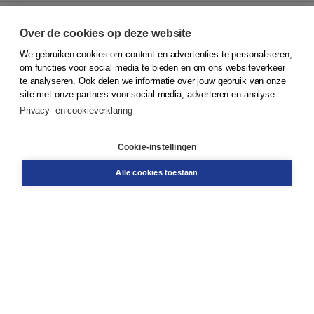
Over de cookies op deze website
We gebruiken cookies om content en advertenties te personaliseren,
© 2026
Koninklijke Boom uitgevers
om functies voor social media te bieden en om ons websiteverkeer
te analyseren. Ook delen we informatie over jouw gebruik van onze
Klantenservice
site met onze partners voor social media, adverteren en analyse.
Service & informatie
Privacy- en cookieverklaring
Contact
Retourneren
Docentenservice
Cookie-instellingen
Snel bestellen
Teamviewer
Alle cookies toestaan
Boom voor jou
Voor de boekhandel
Voor de pers
Publiceren bij Boom
Werken bij Boom & Vacatures
Over Boom
Wat ons drijft
Onze historie