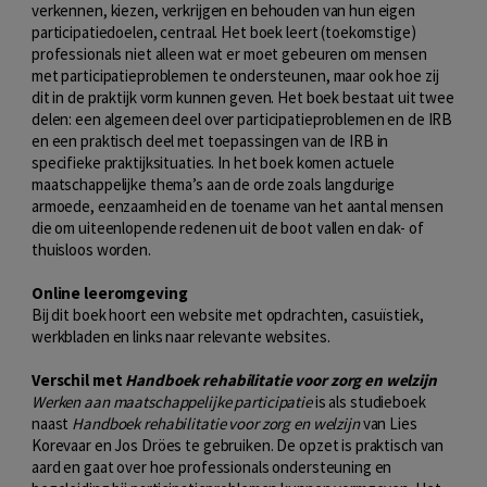
verkennen, kiezen, verkrijgen en behouden van hun eigen
participatiedoelen, centraal. Het boek leert (toekomstige)
professionals niet alleen wat er moet gebeuren om mensen
met participatieproblemen te ondersteunen, maar ook hoe zij
dit in de praktijk vorm kunnen geven. Het boek bestaat uit twee
delen: een algemeen deel over participatieproblemen en de IRB
en een praktisch deel met toepassingen van de IRB in
specifieke praktijksituaties. In het boek komen actuele
maatschappelijke thema’s aan de orde zoals langdurige
armoede, eenzaamheid en de toename van het aantal mensen
die om uiteenlopende redenen uit de boot vallen en dak- of
thuisloos worden.
Online leeromgeving
Bij dit boek hoort een website met opdrachten, casuïstiek,
werkbladen en links naar relevante websites.
Verschil met
Handboek rehabilitatie voor zorg en welzijn
Werken aan maatschappelijke participatie
is als studieboek
naast
Handboek rehabilitatie voor zorg en welzijn
van Lies
Korevaar en Jos Dröes te gebruiken. De opzet is praktisch van
aard en gaat over hoe professionals ondersteuning en